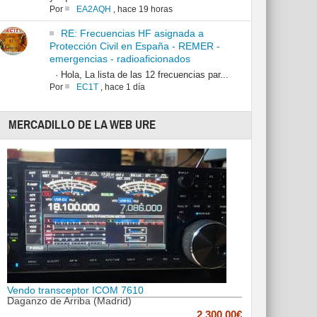
Por
EA2AQH
,
hace 19 horas
RE: Frecuencias HF asignada a
Protección Civil en España - REMER -
emergencias - radioaficionados
· Hola, La lista de las 12 frecuencias par...
Por
EC1T
,
hace 1 día
MERCADILLO DE LA WEB URE
Vendo transceptor ICOM 7610
Daganzo de Arriba (Madrid)
2,300.00€