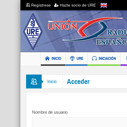
Regístrese
Hazte socio de URE
INICIO
URE
INICIACIÓN
Acceder
Inicio
Nombre de usuario