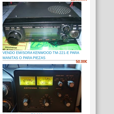
VENDO EMISORA KENWOOD TM-221-E PARA
MANITAS O PARA PIEZAS
50.00€