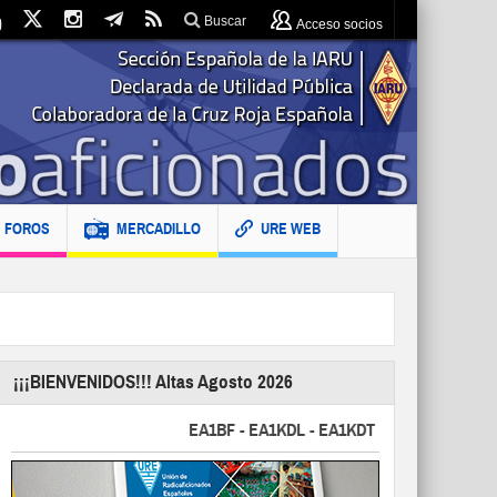
Buscar
Acceso socios
FOROS
MERCADILLO
URE WEB
¡¡¡BIENVENIDOS!!! Altas Agosto 2026
EA1BF - EA1KDL - EA1KDT - EA2FBJ - EA2FJU - 