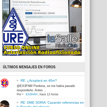
ÚLTIMOS MENSAJES EN FOROS
RE: ¿Acoplará en 40m?
@EA3FNM Perdona, se me había pasado
responderte. Antes ...
Por
EA3HAH
,
hace 12 horas
RE: DME SORIA: Cazando referencias en
la España del silencio