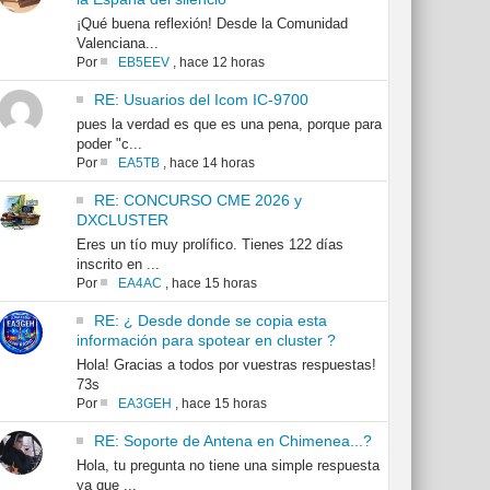
¡Qué buena reflexión! Desde la Comunidad
Valenciana...
Por
EB5EEV
,
hace 12 horas
RE: Usuarios del Icom IC-9700
pues la verdad es que es una pena, porque para
poder "c...
Por
EA5TB
,
hace 14 horas
RE: CONCURSO CME 2026 y
DXCLUSTER
Eres un tío muy prolífico. Tienes 122 días
inscrito en ...
Por
EA4AC
,
hace 15 horas
RE: ¿ Desde donde se copia esta
información para spotear en cluster ?
Hola! Gracias a todos por vuestras respuestas!
73s
Por
EA3GEH
,
hace 15 horas
RE: Soporte de Antena en Chimenea...?
Hola, tu pregunta no tiene una simple respuesta
ya que ...