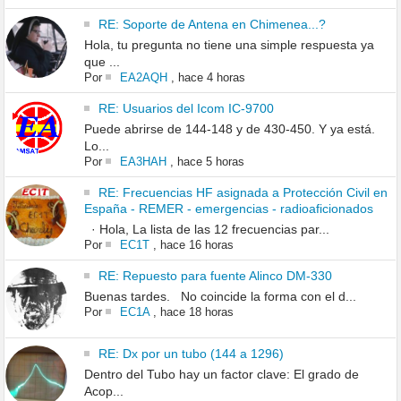
RE: Soporte de Antena en Chimenea...?
Hola, tu pregunta no tiene una simple respuesta ya
que ...
Por
EA2AQH
,
hace 4 horas
RE: Usuarios del Icom IC-9700
Puede abrirse de 144-148 y de 430-450. Y ya está.
Lo...
Por
EA3HAH
,
hace 5 horas
RE: Frecuencias HF asignada a Protección Civil en
España - REMER - emergencias - radioaficionados
· Hola, La lista de las 12 frecuencias par...
Por
EC1T
,
hace 16 horas
RE: Repuesto para fuente Alinco DM-330
Buenas tardes. No coincide la forma con el d...
Por
EC1A
,
hace 18 horas
RE: Dx por un tubo (144 a 1296)
Dentro del Tubo hay un factor clave: El grado de
Acop...