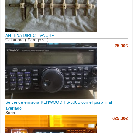
ANTENA DIRECTIVA UHF
Calatorao ( Zaragoza )
25.00€
Se vende emisora KENWOOD TS-590S con el paso final
averiado
Soria
625.00€