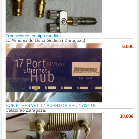
Transiciones equipo medida
La Almunia de Doña Godina ( Zaragoza)
5.00€
HUB ETHERNET 17 PUERTOS EHU 1700 TB
Calatorao Zaragoza.
30.00€