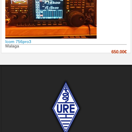
Icom 756pro3
Malaga
650.00€