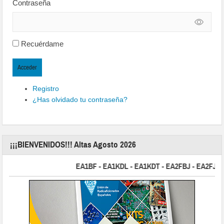
Contraseña
Recuérdame
Acceder
Registro
¿Has olvidado tu contraseña?
¡¡¡BIENVENIDOS!!! Altas Agosto 2026
EA1BF - EA1KDL - EA1KDT - EA2FBJ - EA2FJU - E