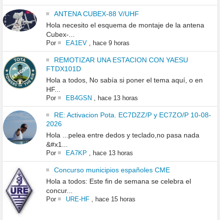
ANTENA CUBEX-88 V/UHF
Hola necesito el esquema de montaje de la antena
Cubex-...
Por
EA1EV
,
hace 9 horas
REMOTIZAR UNA ESTACION CON YAESU
FTDX101D
Hola a todos, No sabía si poner el tema aquí, o en
HF...
Por
EB4GSN
,
hace 13 horas
RE: Activacion Pota. EC7DZZ/P y EC7ZO/P 10-08-
2026
Hola ...pelea entre dedos y teclado,no pasa nada
&#x1...
Por
EA7KP
,
hace 13 horas
Concurso municipios españoles CME
Hola a todos: Este fin de semana se celebra el
concur...
Por
URE-HF
,
hace 15 horas