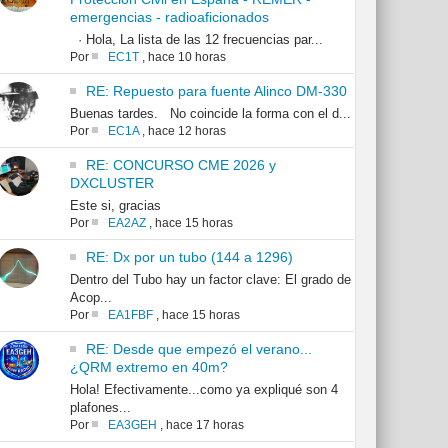
emergencias - radioaficionados
· Hola, La lista de las 12 frecuencias par...
Por
EC1T
,
hace 10 horas
RE: Repuesto para fuente Alinco DM-330
Buenas tardes. No coincide la forma con el d...
Por
EC1A
,
hace 12 horas
RE: CONCURSO CME 2026 y
DXCLUSTER
Este si, gracias
Por
EA2AZ
,
hace 15 horas
RE: Dx por un tubo (144 a 1296)
Dentro del Tubo hay un factor clave: El grado de
Acop...
Por
EA1FBF
,
hace 15 horas
RE: Desde que empezó el verano...
¿QRM extremo en 40m?
Hola! Efectivamente...como ya expliqué son 4
plafones...
Por
EA3GEH
,
hace 17 horas