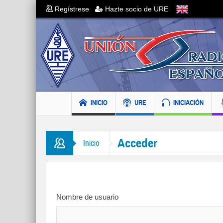
Regístrese
Hazte socio de URE
INICIO
URE
INICIACIÓN
Acceder
Inicio
Nombre de usuario