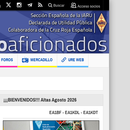
Buscar
Acceso socios
FOROS
MERCADILLO
URE WEB
¡¡¡BIENVENIDOS!!! Altas Agosto 2026
EA1BF - EA1KDL - EA1KDT - EA2FBJ - EA2FJU - 