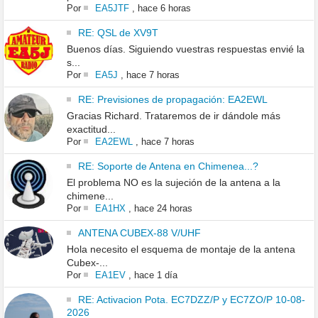
Por
EA5JTF
,
hace 6 horas
RE: QSL de XV9T
Buenos días. Siguiendo vuestras respuestas envié la
s...
Por
EA5J
,
hace 7 horas
RE: Previsiones de propagación: EA2EWL
Gracias Richard. Trataremos de ir dándole más
exactitud...
Por
EA2EWL
,
hace 7 horas
RE: Soporte de Antena en Chimenea...?
El problema NO es la sujeción de la antena a la
chimene...
Por
EA1HX
,
hace 24 horas
ANTENA CUBEX-88 V/UHF
Hola necesito el esquema de montaje de la antena
Cubex-...
Por
EA1EV
,
hace 1 día
RE: Activacion Pota. EC7DZZ/P y EC7ZO/P 10-08-
2026