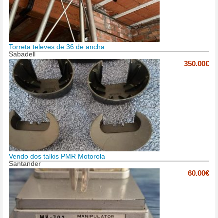
Torreta televes de 36 de ancha
Sabadell
350.00€
Vendo dos talkis PMR Motorola
Santander
60.00€