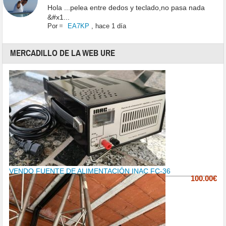
Hola ...pelea entre dedos y teclado,no pasa nada
&#x1...
Por
EA7KP
,
hace 1 día
MERCADILLO DE LA WEB URE
VENDO FUENTE DE ALIMENTACIÓN INAC FC-36
100.00€