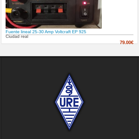
Fuente lineal 25-30 Amp Voltcraft EP 925
Ciudad real
79.00€