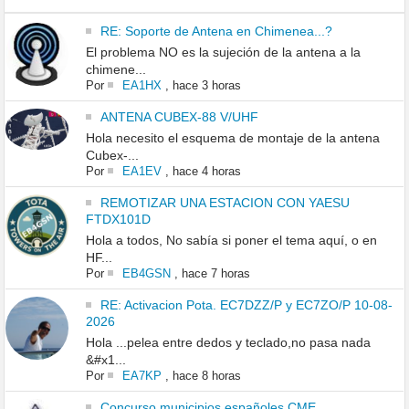
RE: Soporte de Antena en Chimenea...?
El problema NO es la sujeción de la antena a la
chimene...
Por
EA1HX
,
hace 3 horas
ANTENA CUBEX-88 V/UHF
Hola necesito el esquema de montaje de la antena
Cubex-...
Por
EA1EV
,
hace 4 horas
REMOTIZAR UNA ESTACION CON YAESU
FTDX101D
Hola a todos, No sabía si poner el tema aquí, o en
HF...
Por
EB4GSN
,
hace 7 horas
RE: Activacion Pota. EC7DZZ/P y EC7ZO/P 10-08-
2026
Hola ...pelea entre dedos y teclado,no pasa nada
&#x1...
Por
EA7KP
,
hace 8 horas
Concurso municipios españoles CME