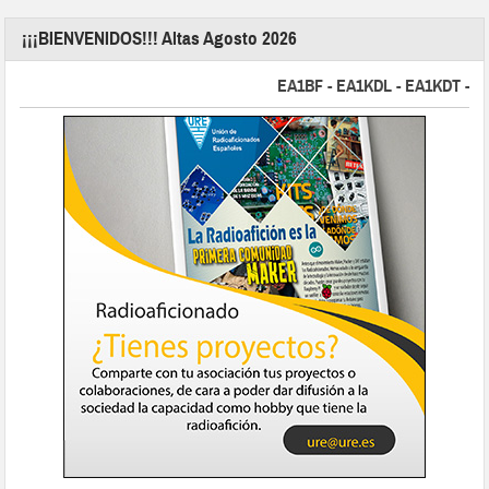
¡¡¡BIENVENIDOS!!! Altas Agosto 2026
EA1BF - EA1KDL - EA1KDT - EA2