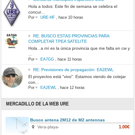
Hola a todos: Este fin de semana se celebra el
concur...
Por
URE-HF
,
hace 10 horas
RE: BUSCO ESTAS PROVINCIAS PARA
COMPLETAR TPEA SATELITE
Hola...a mí es la única provincia que me falta en cw y
...
Por
EA7GG
,
hace 11 horas
RE: Previsiones de propagación: EA2EWL
El proyectos está "vivo". Estamos viendo de cotejar
con...
Por
EA2EWL
,
hace 12 horas
MERCADILLO DE LA WEB URE
Busco antena 2M12 de M2 antennas
Vera-playa-
1.00€