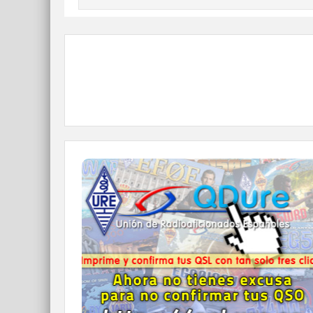
QDURE - https://qsl.ure.es
Imprime y confirma tus QSL en tan solo tres
click.
Nunca fue tan fácil y cómodo
el confirmar tus contactos.
IR A QDURE