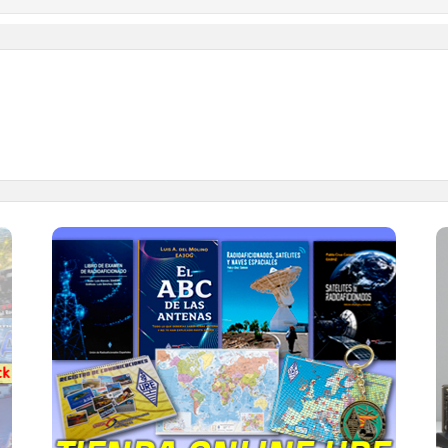
TIENDA ONLINE URE
Publicaciones, mapas, polos, camisetas,
gorras, tazas, forros polares y mucho más...
IR A LA TIENDA DE URE