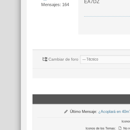
EA7DZ
Mensajes: 164
Cambiar de foro
Último Mensaje:
¿Acoplará en 40m
Icono
Iconos de los Temas:
No r