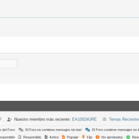
?
Nuestro miembro más reciente:
EA10024URE
Temas Reciente
s del Foro:
El Foro no contiene mensajes sin leer
El Foro contiene mensajes no l
espondido
Respondido
Activo
Popular
Fijo
No aprobados
Resu