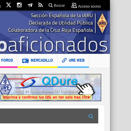
Buscar
Acceso socios
FOROS
MERCADILLO
URE WEB