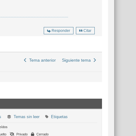
Responder
Citar
Tema anterior
Siguiente tema
s
Temas sin leer
Etiquetas
eídos
elto
Privado
Cerrado