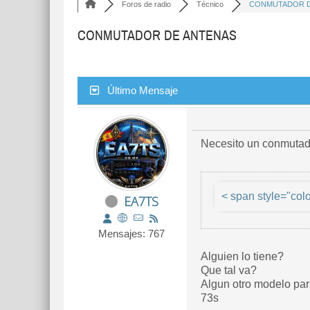
Foros de radio
Técnico
CONMUTADOR DE
CONMUTADOR DE ANTENAS
Último Mensaje
Necesito un conmutado
< span style="col
EA7TS
Mensajes: 767
Alguien lo tiene?
Que tal va?
Algun otro modelo par
73s