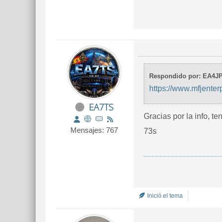
Respondido por: EA4J
https://www.mfjente
EA7TS
Gracias por la info, te
Mensajes: 767
73s
Inició el tema