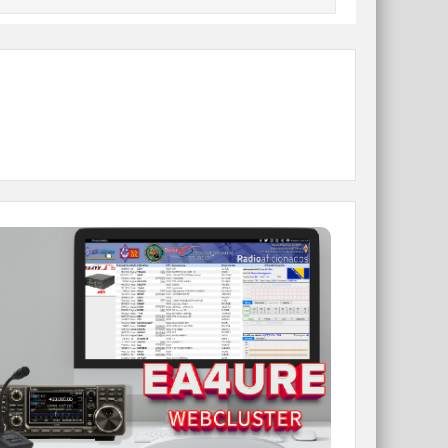
WEBCLUSTER EA4URE
Conoce el nuevo WebCluster de URE,
ahora con nuevos filtros e información y
compatible con GDURE
IR A WEBCLUSTER