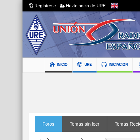
Regístrese
Hazte socio de URE
INICIO
URE
INICIACIÓN
Foros
Temas sin leer
Temas Reci