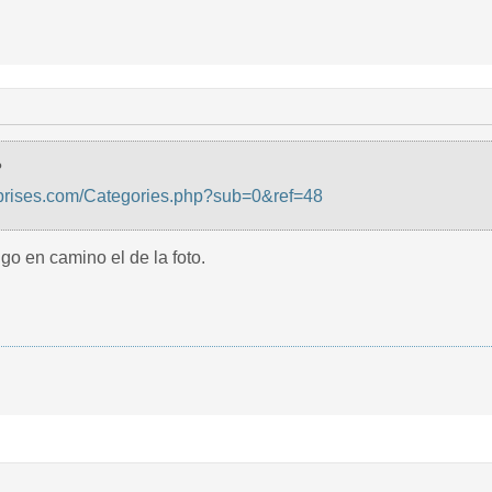
P
rprises.com/Categories.php?sub=0&ref=48
ngo en camino el de la foto.