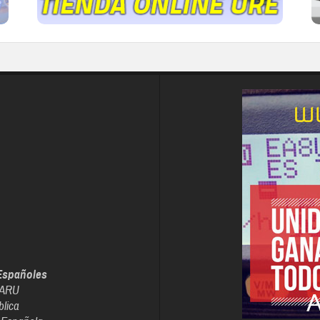
Españoles
IARU
blica