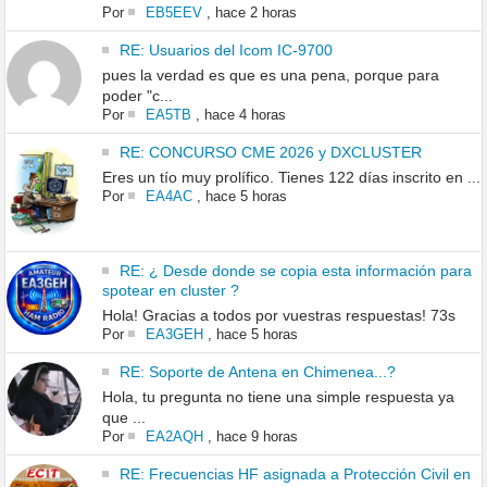
Por
EB5EEV
,
hace 2 horas
RE: Usuarios del Icom IC-9700
pues la verdad es que es una pena, porque para
poder "c...
Por
EA5TB
,
hace 4 horas
RE: CONCURSO CME 2026 y DXCLUSTER
Eres un tío muy prolífico. Tienes 122 días inscrito en ...
Por
EA4AC
,
hace 5 horas
RE: ¿ Desde donde se copia esta información para
spotear en cluster ?
Hola! Gracias a todos por vuestras respuestas! 73s
Por
EA3GEH
,
hace 5 horas
RE: Soporte de Antena en Chimenea...?
Hola, tu pregunta no tiene una simple respuesta ya
que ...
Por
EA2AQH
,
hace 9 horas
RE: Frecuencias HF asignada a Protección Civil en