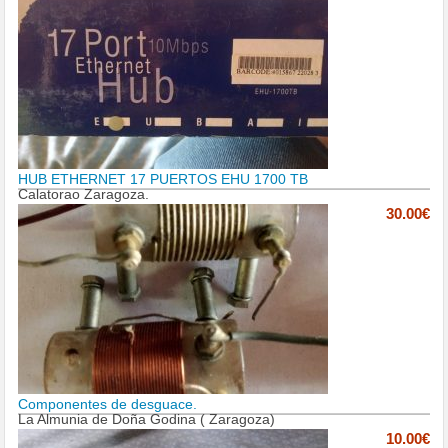
HUB ETHERNET 17 PUERTOS EHU 1700 TB
Calatorao Zaragoza.
30.00€
Componentes de desguace.
La Almunia de Doña Godina ( Zaragoza)
10.00€