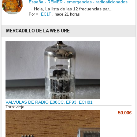
España - REMER - emergencias - radioaficionados
· Hola, La lista de las 12 frecuencias par...
Por
EC1T
,
hace 21 horas
MERCADILLO DE LA WEB URE
VÁLVULAS DE RADIO E88CC, EF93, ECH81
Torrevieja
50.00€