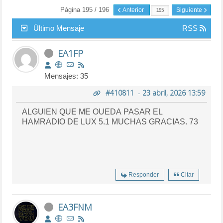
Página 195 / 196
Anterior
Siguiente
Último Mensaje
RSS
EA1FP
Mensajes: 35
#410811
-
23 abril, 2026 13:59
ALGUIEN QUE ME OUEDA PASAR EL
HAMRADIO DE LUX 5.1 MUCHAS GRACIAS. 73
Responder
Citar
EA3FNM