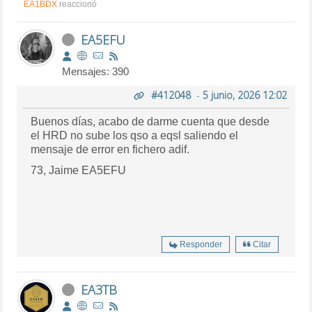
EA1BDX
reaccionó
EA5EFU
Mensajes: 390
#412048
-
5 junio, 2026 12:02
Buenos días, acabo de darme cuenta que desde
el HRD no sube los qso a eqsl saliendo el
mensaje de error en fichero adif.
73, Jaime EA5EFU
Responder
Citar
EA3TB