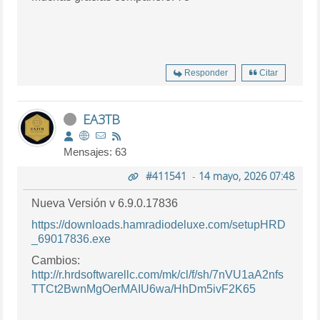
Responder
Citar
EA3TB
Mensajes: 63
#411541
-
14 mayo, 2026 07:48
Nueva Versión v 6.9.0.17836
https://downloads.hamradiodeluxe.com/setupHRD
_69017836.exe
Cambios:
http://r.hrdsoftwarellc.com/mk/cl/f/sh/7nVU1aA2nfs
TTCt2BwnMgOerMAIU6wa/HhDm5ivF2K65