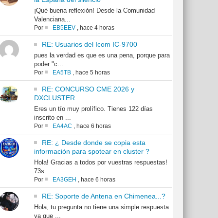
¡Qué buena reflexión! Desde la Comunidad
Valenciana...
Por
EB5EEV
,
hace 4 horas
RE: Usuarios del Icom IC-9700
pues la verdad es que es una pena, porque para
poder "c...
Por
EA5TB
,
hace 5 horas
RE: CONCURSO CME 2026 y
DXCLUSTER
Eres un tío muy prolífico. Tienes 122 días
inscrito en ...
Por
EA4AC
,
hace 6 horas
RE: ¿ Desde donde se copia esta
información para spotear en cluster ?
Hola! Gracias a todos por vuestras respuestas!
73s
Por
EA3GEH
,
hace 6 horas
RE: Soporte de Antena en Chimenea...?
Hola, tu pregunta no tiene una simple respuesta
ya que ...