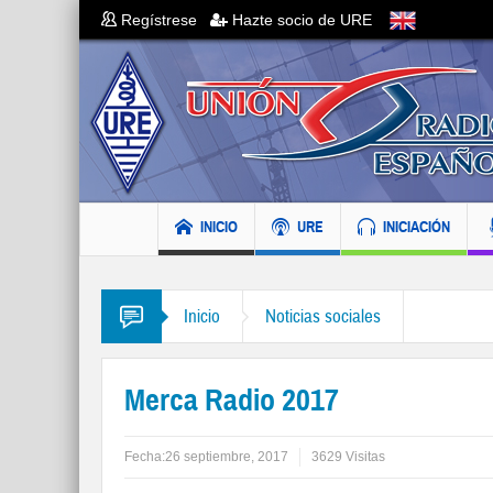
Regístrese
Hazte socio de URE
INICIO
URE
INICIACIÓN
Inicio
Noticias sociales
Merca Radio 2017
Fecha:
26 septiembre, 2017
3629 Visitas