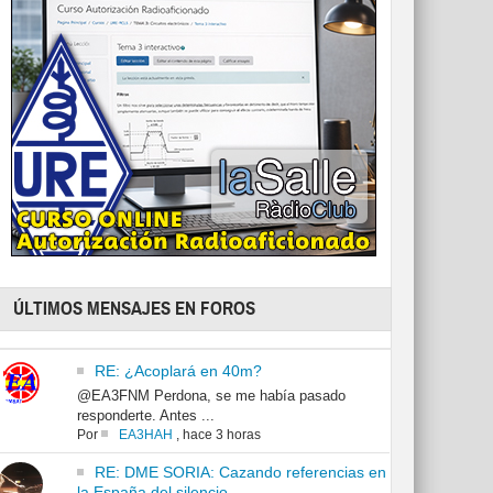
ÚLTIMOS MENSAJES EN FOROS
RE: ¿Acoplará en 40m?
@EA3FNM Perdona, se me había pasado
responderte. Antes ...
Por
EA3HAH
,
hace 3 horas
RE: DME SORIA: Cazando referencias en
la España del silencio