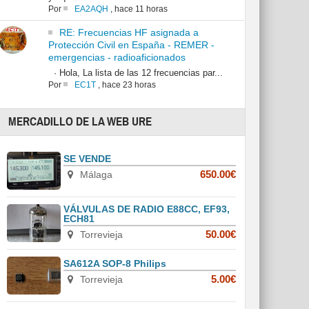
Por
EA2AQH
,
hace 11 horas
RE: Frecuencias HF asignada a
Protección Civil en España - REMER -
emergencias - radioaficionados
· Hola, La lista de las 12 frecuencias par...
Por
EC1T
,
hace 23 horas
MERCADILLO DE LA WEB URE
SE VENDE
Málaga
650.00€
VÁLVULAS DE RADIO E88CC, EF93,
ECH81
Torrevieja
50.00€
SA612A SOP-8 Philips
Torrevieja
5.00€