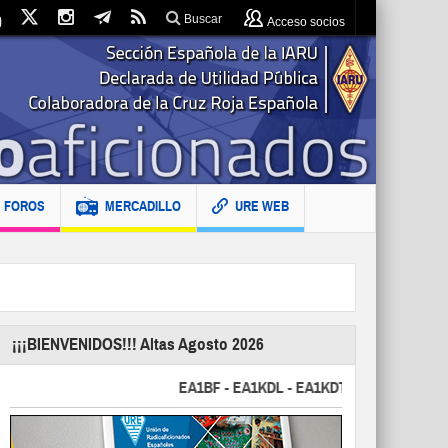
Buscar
Acceso socios
FOROS
MERCADILLO
URE WEB
¡¡¡BIENVENIDOS!!! Altas Agosto 2026
EA1BF - EA1KDL - EA1KDT - EA2FBJ - EA2FJU 