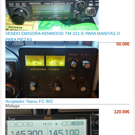
VENDO EMISORA KENWOOD TM-221-E PARA MANITAS O
PARA PIEZAS
50.00€
Acoplador Yaesu FC 902
Malaga
120.00€