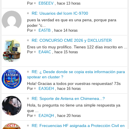
Por
EB5EEV
,
hace 13 horas
RE: Usuarios del Icom IC-9700
pues la verdad es que es una pena, porque para
poder "c...
Por
EA5TB
,
hace 14 horas
RE: CONCURSO CME 2026 y DXCLUSTER
Eres un tío muy prolífico. Tienes 122 días inscrito en ...
Por
EA4AC
,
hace 15 horas
RE: ¿ Desde donde se copia esta información para
spotear en cluster ?
Hola! Gracias a todos por vuestras respuestas! 73s
Por
EA3GEH
,
hace 16 horas
RE: Soporte de Antena en Chimenea...?
Hola, tu pregunta no tiene una simple respuesta ya
que ...
Por
EA2AQH
,
hace 20 horas
RE: Frecuencias HF asignada a Protección Civil en