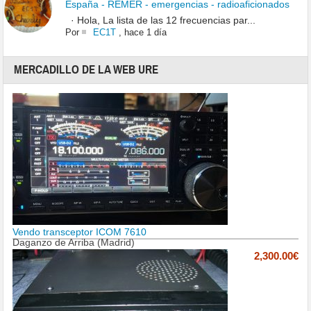
España - REMER - emergencias - radioaficionados
· Hola, La lista de las 12 frecuencias par...
Por
EC1T
,
hace 1 día
MERCADILLO DE LA WEB URE
Vendo transceptor ICOM 7610
Daganzo de Arriba (Madrid)
2,300.00€