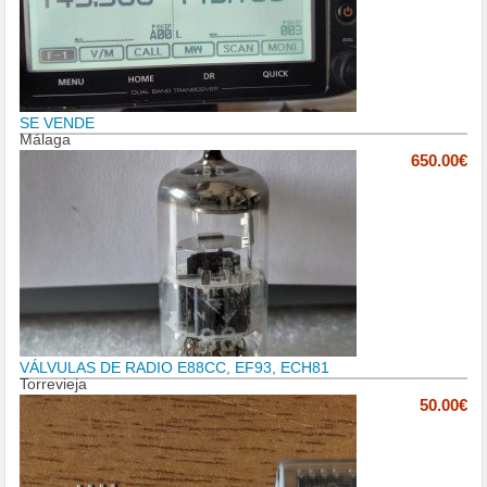
SE VENDE
Málaga
650.00€
VÁLVULAS DE RADIO E88CC, EF93, ECH81
Torrevieja
50.00€