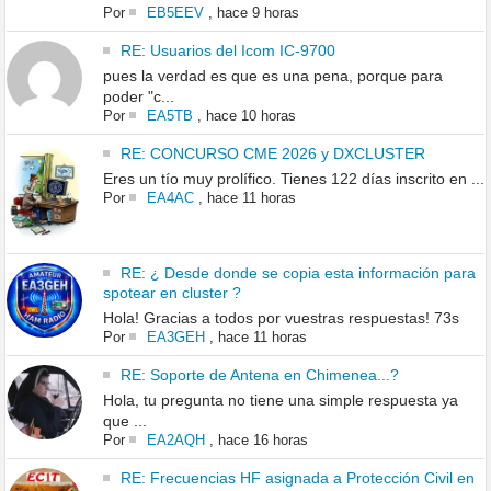
Por
EB5EEV
,
hace 9 horas
RE: Usuarios del Icom IC-9700
pues la verdad es que es una pena, porque para
poder "c...
Por
EA5TB
,
hace 10 horas
RE: CONCURSO CME 2026 y DXCLUSTER
Eres un tío muy prolífico. Tienes 122 días inscrito en ...
Por
EA4AC
,
hace 11 horas
RE: ¿ Desde donde se copia esta información para
spotear en cluster ?
Hola! Gracias a todos por vuestras respuestas! 73s
Por
EA3GEH
,
hace 11 horas
RE: Soporte de Antena en Chimenea...?
Hola, tu pregunta no tiene una simple respuesta ya
que ...
Por
EA2AQH
,
hace 16 horas
RE: Frecuencias HF asignada a Protección Civil en