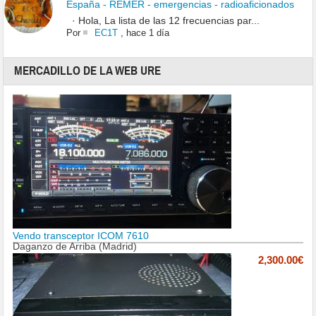
España - REMER - emergencias - radioaficionados
· Hola, La lista de las 12 frecuencias par...
Por
EC1T
,
hace 1 día
MERCADILLO DE LA WEB URE
Vendo transceptor ICOM 7610
Daganzo de Arriba (Madrid)
2,300.00€