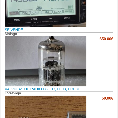
SE VENDE
Málaga
650.00€
VÁLVULAS DE RADIO E88CC, EF93, ECH81
Torrevieja
50.00€