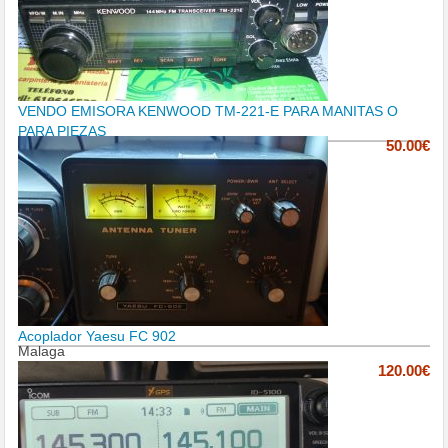
VENDO EMISORA KENWOOD TM-221-E PARA MANITAS O
PARA PIEZAS
50.00€
Acoplador Yaesu FC 902
Malaga
120.00€