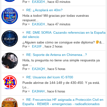
Por
EA3GEH
,
hace 43 minutos
RE: ¿Acoplará en 40m?
Hola a todos! Mil gracias por todas vuestras
respuest...
Por
EA3GEH
,
hace 47 minutos
RE: DME SORIA: Cazando referencias en la España
del silencio
¿Alguien sabe cómo se consigue este diploma?
&...
Por
EA1IIF
,
hace 2 horas
RE: Soporte de Antena en Chimenea...?
Hola, tu pregunta no tiene una simple respuesta ya
que ...
Por
EA2AQH
,
hace 5 horas
RE: Usuarios del Icom IC-9700
Puede abrirse de 144-148 y de 430-450. Y ya está.
Lo...
Por
EA3HAH
,
hace 6 horas
RE: Frecuencias HF asignada a Protección Civil en
España - REMER - emergencias - radioaficionados