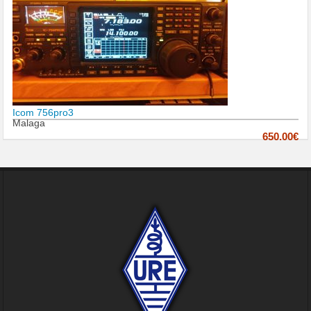
Icom 756pro3
Malaga
650.00€