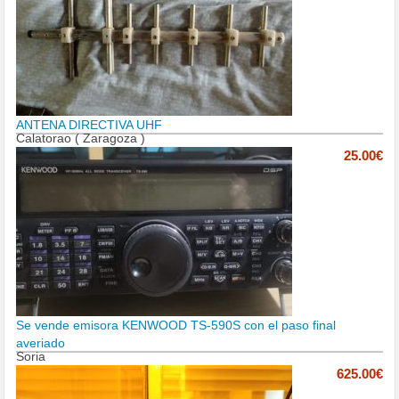
ANTENA DIRECTIVA UHF
Calatorao ( Zaragoza )
25.00€
Se vende emisora KENWOOD TS-590S con el paso final
averiado
Soria
625.00€