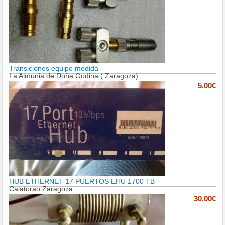
Transiciones equipo medida
La Almunia de Doña Godina ( Zaragoza)
5.00€
HUB ETHERNET 17 PUERTOS EHU 1700 TB
Calatorao Zaragoza.
30.00€