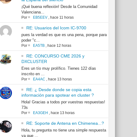
¡Qué buena reflexión! Desde la Comunidad
Valenciana...
Por
EB5EEV
,
hace 11 horas
RE: Usuarios del Icom IC-9700
pues la verdad es que es una pena, porque para
poder "c...
Por
EA5TB
,
hace 12 horas
RE: CONCURSO CME 2026 y
DXCLUSTER
Eres un tío muy prolífico. Tienes 122 días
inscrito en ...
Por
EA4AC
,
hace 13 horas
RE: ¿ Desde donde se copia esta
información para spotear en cluster ?
Hola! Gracias a todos por vuestras respuestas!
73s
Por
EA3GEH
,
hace 13 horas
RE: Soporte de Antena en Chimenea...?
Hola, tu pregunta no tiene una simple respuesta
ya que ...