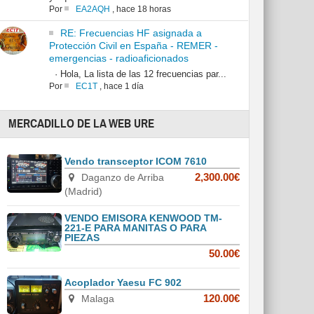
Por
EA2AQH
,
hace 18 horas
RE: Frecuencias HF asignada a
Protección Civil en España - REMER -
emergencias - radioaficionados
· Hola, La lista de las 12 frecuencias par...
Por
EC1T
,
hace 1 día
MERCADILLO DE LA WEB URE
Vendo transceptor ICOM 7610
Daganzo de Arriba
2,300.00€
(Madrid)
VENDO EMISORA KENWOOD TM-
221-E PARA MANITAS O PARA
PIEZAS
50.00€
Acoplador Yaesu FC 902
Malaga
120.00€