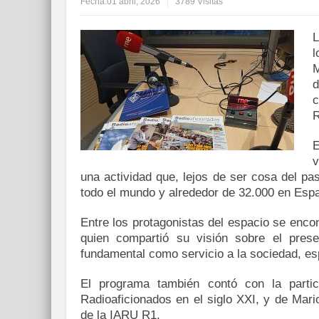
Fecha:
01 abril, 2026
3789 Visitas
L
l
M
d
c
R
E
v
una actividad que, lejos de ser cosa del p
todo el mundo y alrededor de 32.000 en Esp
Entre los protagonistas del espacio se enco
quien compartió su visión sobre el prese
fundamental como servicio a la sociedad, e
El programa también contó con la partic
Radioaficionados en el siglo XXI, y de Mar
de la IARU R1.