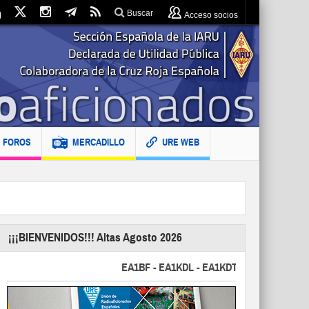
Buscar
Acceso socios
FOROS
MERCADILLO
URE WEB
¡¡¡BIENVENIDOS!!! Altas Agosto 2026
EA1BF - EA1KDL - EA1KDT - EA2FBJ - EA2FJU -