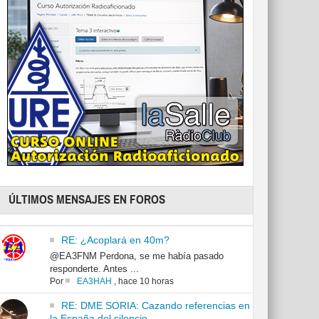
ÚLTIMOS MENSAJES EN FOROS
RE: ¿Acoplará en 40m?
@EA3FNM Perdona, se me había pasado
responderte. Antes ...
Por
EA3HAH
,
hace 10 horas
RE: DME SORIA: Cazando referencias en
la España del silencio