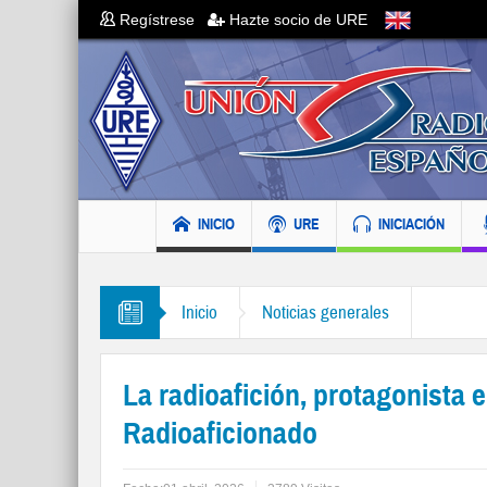
Regístrese
Hazte socio de URE
INICIO
URE
INICIACIÓN
Inicio
Noticias generales
La radioafición, protagonista 
Radioaficionado