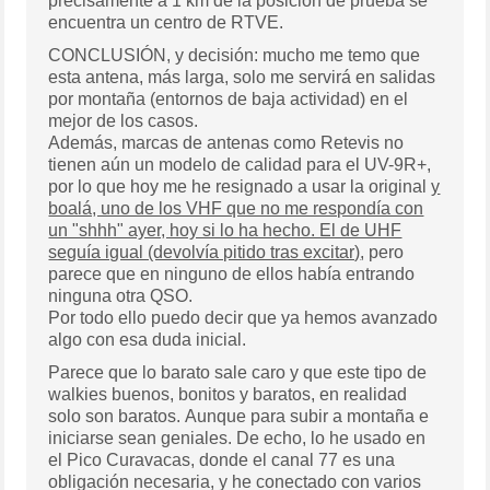
precisamente a 1 km de la posición de prueba se
encuentra un centro de RTVE.
CONCLUSIÓN, y decisión: mucho me temo que
esta antena, más larga, solo me servirá en salidas
por montaña (entornos de baja actividad) en el
mejor de los casos.
Además, marcas de antenas como Retevis no
tienen aún un modelo de calidad para el UV-9R+,
por lo que hoy me he resignado a usar la original
y
boalá, uno de los VHF que no me respondía con
un "shhh" ayer, hoy si lo ha hecho. El de UHF
seguía igual (devolvía pitido tras excitar)
, pero
parece que en ninguno de ellos había entrando
ninguna otra QSO.
Por todo ello puedo decir que ya hemos avanzado
algo con esa duda inicial.
Parece que lo barato sale caro y que este tipo de
walkies buenos, bonitos y baratos, en realidad
solo son baratos. Aunque para subir a montaña e
iniciarse sean geniales. De echo, lo he usado en
el Pico Curavacas, donde el canal 77 es una
obligación necesaria, y he conectado con varios