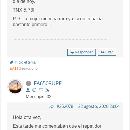
día de hoy.
TNX & 73!
P.D.: la mujer me mira raro ya, si no lo hacía
bastante primero...
Responder
Citar
Inició el tema
EA1TG
reaccionó
EA6508URE
Mensajes: 32
#352078
-
22 agosto, 2020 23:04
Hola otra vez,
Esta tarde me comentaban que el repetidor