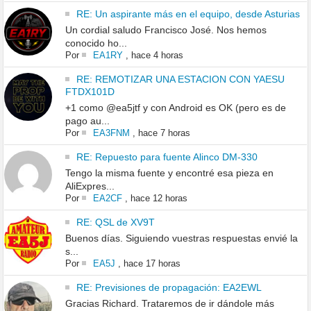
RE: Un aspirante más en el equipo, desde Asturias
Un cordial saludo Francisco José. Nos hemos
conocido ho...
Por
EA1RY
,
hace 4 horas
RE: REMOTIZAR UNA ESTACION CON YAESU
FTDX101D
+1 como @ea5jtf y con Android es OK (pero es de
pago au...
Por
EA3FNM
,
hace 7 horas
RE: Repuesto para fuente Alinco DM-330
Tengo la misma fuente y encontré esa pieza en
AliExpres...
Por
EA2CF
,
hace 12 horas
RE: QSL de XV9T
Buenos días. Siguiendo vuestras respuestas envié la
s...
Por
EA5J
,
hace 17 horas
RE: Previsiones de propagación: EA2EWL
Gracias Richard. Trataremos de ir dándole más