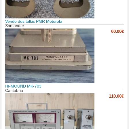
Vendo dos talkis PMR Motorola
Santander
60.00€
HI-MOUND MK-703
Cantabria
110.00€