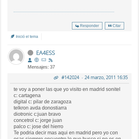
Responder
Citar
Inició el tema
EA4ESS
Mensajes: 37
#142024
-
24 marzo, 2011 16:35
te voy a poner las que yo visito en madrid sonitel
c: cartagena
digital c: pilar de zaragoza
telkron avda donostiarra
diotronic c:juan bravo
concetrol c: jorge juan
palco c: jose del hierro
Te podria decir mas aqui en madrid pero yo con
esas siempre encuentro lo que busco si no es en