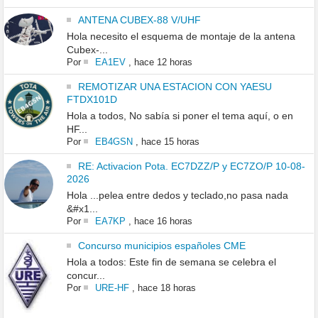
ANTENA CUBEX-88 V/UHF
Hola necesito el esquema de montaje de la antena
Cubex-...
Por
EA1EV
,
hace 12 horas
REMOTIZAR UNA ESTACION CON YAESU
FTDX101D
Hola a todos, No sabía si poner el tema aquí, o en
HF...
Por
EB4GSN
,
hace 15 horas
RE: Activacion Pota. EC7DZZ/P y EC7ZO/P 10-08-
2026
Hola ...pelea entre dedos y teclado,no pasa nada
&#x1...
Por
EA7KP
,
hace 16 horas
Concurso municipios españoles CME
Hola a todos: Este fin de semana se celebra el
concur...
Por
URE-HF
,
hace 18 horas