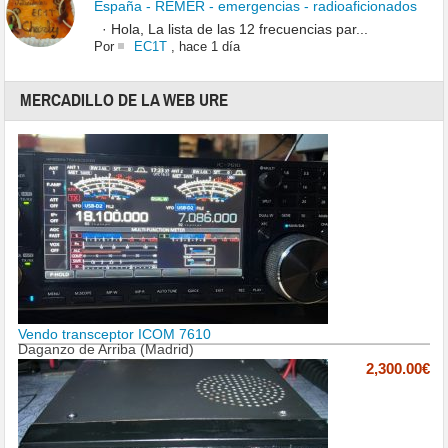
España - REMER - emergencias - radioaficionados
· Hola, La lista de las 12 frecuencias par...
Por
EC1T
,
hace 1 día
MERCADILLO DE LA WEB URE
Vendo transceptor ICOM 7610
Daganzo de Arriba (Madrid)
2,300.00€