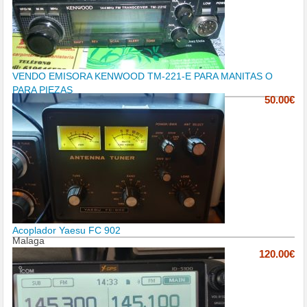
VENDO EMISORA KENWOOD TM-221-E PARA MANITAS O
PARA PIEZAS
50.00€
Acoplador Yaesu FC 902
Malaga
120.00€