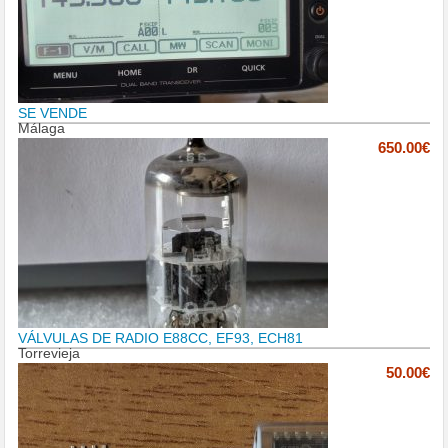
SE VENDE
Málaga
650.00€
VÁLVULAS DE RADIO E88CC, EF93, ECH81
Torrevieja
50.00€