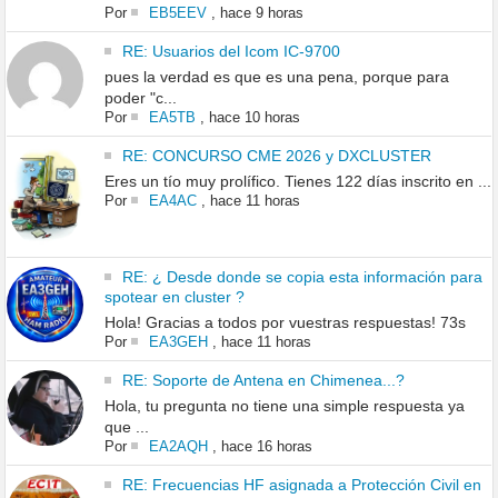
Por
EB5EEV
,
hace 9 horas
RE: Usuarios del Icom IC-9700
pues la verdad es que es una pena, porque para
poder "c...
Por
EA5TB
,
hace 10 horas
RE: CONCURSO CME 2026 y DXCLUSTER
Eres un tío muy prolífico. Tienes 122 días inscrito en ...
Por
EA4AC
,
hace 11 horas
RE: ¿ Desde donde se copia esta información para
spotear en cluster ?
Hola! Gracias a todos por vuestras respuestas! 73s
Por
EA3GEH
,
hace 11 horas
RE: Soporte de Antena en Chimenea...?
Hola, tu pregunta no tiene una simple respuesta ya
que ...
Por
EA2AQH
,
hace 16 horas
RE: Frecuencias HF asignada a Protección Civil en