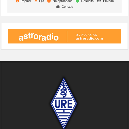
Popular
Fijo
No aprobados
Resuelto
Privado
Cerrado