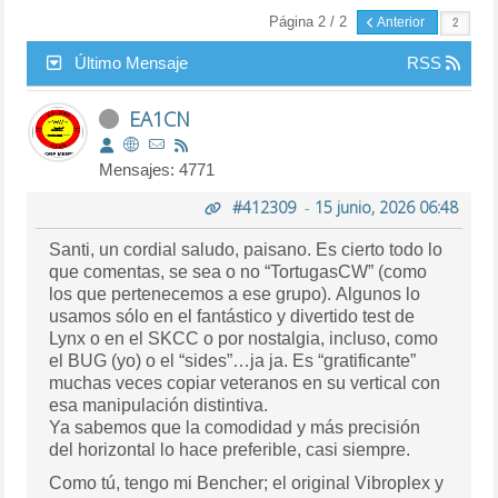
Página 2 / 2
Anterior
Último Mensaje
RSS
EA1CN
Mensajes: 4771
#412309
-
15 junio, 2026 06:48
Santi, un cordial saludo, paisano. Es cierto todo lo
que comentas, se sea o no “TortugasCW” (como
los que pertenecemos a ese grupo). Algunos lo
usamos sólo en el fantástico y divertido test de
Lynx o en el SKCC o por nostalgia, incluso, como
el BUG (yo) o el “sides”…ja ja. Es “gratificante”
muchas veces copiar veteranos en su vertical con
esa manipulación distintiva.
Ya sabemos que la comodidad y más precisión
del horizontal lo hace preferible, casi siempre.
Como tú, tengo mi Bencher; el original Vibroplex y