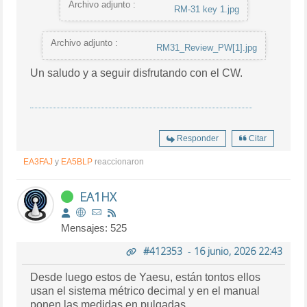
Archivo adjunto :
RM-31 key 1.jpg
Archivo adjunto :
RM31_Review_PW[1].jpg
Un saludo y a seguir disfrutando con el CW.
Responder
Citar
EA3FAJ
y
EA5BLP
reaccionaron
EA1HX
Mensajes: 525
#412353
-
16 junio, 2026 22:43
Desde luego estos de Yaesu, están tontos ellos
usan el sistema métrico decimal y en el manual
ponen las medidas en pulgadas.