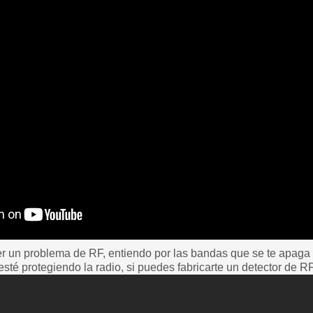
er un problema de RF, entiendo por las bandas que se te apaga 
esté protegiendo la radio, si puedes fabricarte un detector de RF