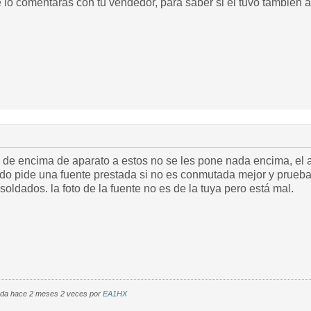
lo comentaras con tu vendedor, para saber si él tuvo también al
e de encima de aparato a estos no se les pone nada encima, el ap
do pide una fuente prestada si no es conmutada mejor y prueba.
oldados. la foto de la fuente no es de la tuya pero está mal.
cada hace 2 meses 2 veces por
EA1HX