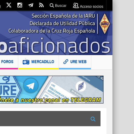
Buscar
Acceso socios
FOROS
MERCADILLO
URE WEB