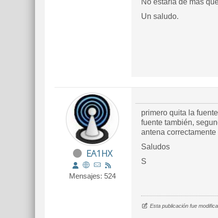
No estaría de más que 
Un saludo.
primero quita la fuent
fuente también, segun
antena correctamente s
Saludos
EA1HX
S
Mensajes: 524
Esta publicación fue modifi