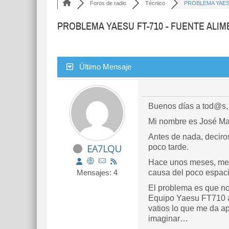
Foros de radio
Técnico
PROBLEMA YAESU
PROBLEMA YAESU FT-710 - FUENTE ALIM
Último Mensaje
Buenos días a tod@s,
Mi nombre es José Ma
Antes de nada, deciro
EA7LQU
poco tarde.
Hace unos meses, me s
Mensajes: 4
causa del poco espaci
El problema es que no 
Equipo Yaesu FT710 a 
vatios lo que me da a
imaginar…