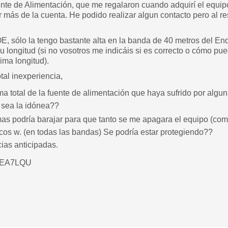
nte de Alimentación, que me regalaron cuando adquirí el equip
ir más de la cuenta. He podido realizar algun contacto pero al re
, sólo la tengo bastante alta en la banda de 40 metros del End 
 longitud (si no vosotros me indicáis si es correcto o cómo pue
ma longitud).
tal inexperiencia,
a total de la fuente de alimentación que haya sufrido por alg
 sea la idónea??
as podría barajar para que tanto se me apagara el equipo (co
ocos w. (en todas las bandas) Se podría estar protegiendo??
cias anticipadas.
 EA7LQU