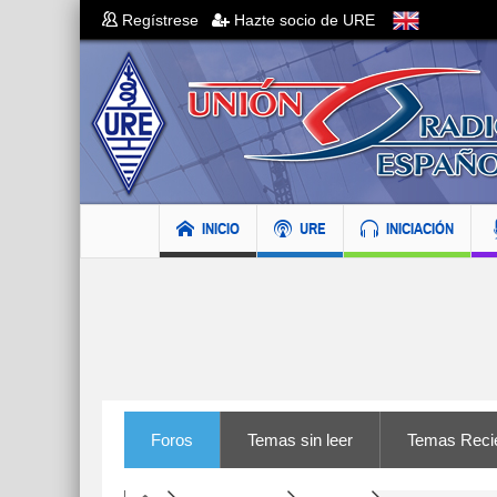
Regístrese
Hazte socio de URE
INICIO
URE
INICIACIÓN
Foros
Temas sin leer
Temas Reci