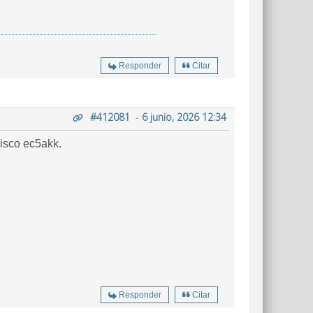
Responder
Citar
#412081
-
6 junio, 2026 12:34
cisco ec5akk.
Responder
Citar