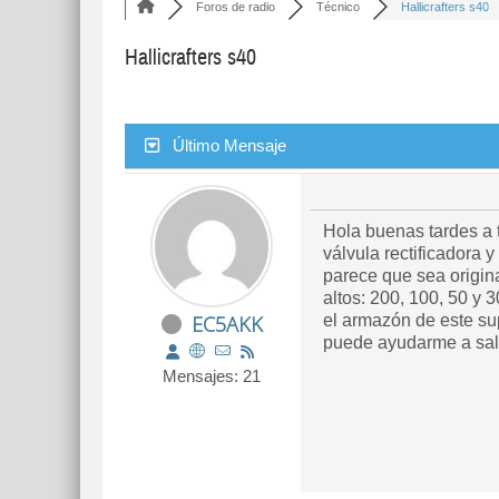
Foros de radio
Técnico
Hallicrafters s40
Hallicrafters s40
Último Mensaje
Hola buenas tardes a t
válvula rectificadora 
parece que sea origin
altos: 200, 100, 50 y
EC5AKK
el armazón de este su
puede ayudarme a sali
Mensajes: 21