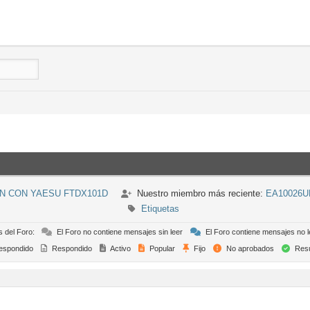
N CON YAESU FTDX101D
Nuestro miembro más reciente:
EA10026U
Etiquetas
s del Foro:
El Foro no contiene mensajes sin leer
El Foro contiene mensajes no l
espondido
Respondido
Activo
Popular
Fijo
No aprobados
Resu