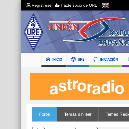
Regístrese
Hazte socio de URE
INICIO
URE
INICIACIÓN
Foros
Temas sin leer
Temas Reci