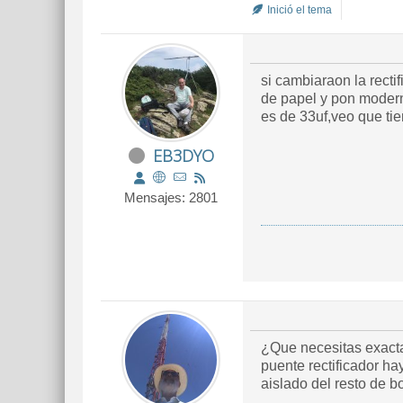
Inició el tema
si cambiaraon la rect
de papel y pon modern
es de 33uf,veo que ti
EB3DYO
Mensajes: 2801
¿Que necesitas exacta
puente rectificador h
aislado del resto de 