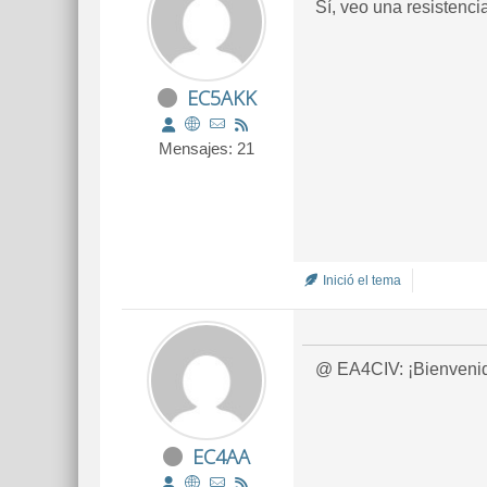
Sí, veo una resistenci
EC5AKK
Mensajes: 21
Inició el tema
@ EA4CIV: ¡Bienven
EC4AA