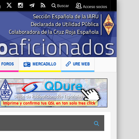
Buscar
Acceso socios
FOROS
MERCADILLO
URE WEB