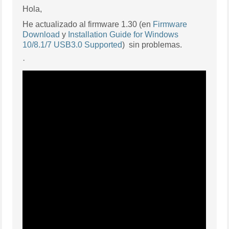
Hola,
He actualizado al firmware 1.30 (en
Firmware
Download
y
Installation Guide for Windows
10/8.1/7 USB3.0 Supported
)
sin problemas.
·