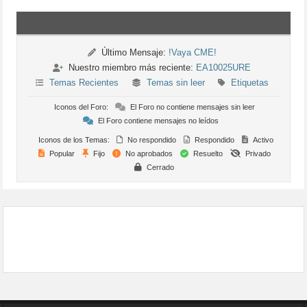
Último Mensaje:
!Vaya CME!
Nuestro miembro más reciente:
EA10025URE
Temas Recientes
Temas sin leer
Etiquetas
Iconos del Foro:
El Foro no contiene mensajes sin leer
El Foro contiene mensajes no leídos
Iconos de los Temas:
No respondido
Respondido
Activo
Popular
Fijo
No aprobados
Resuelto
Privado
Cerrado