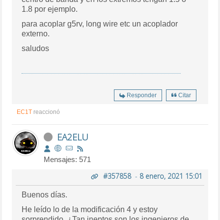
1.8 por ejemplo.
para acoplar g5rv, long wire etc un acoplador
externo.
saludos
Responder
Citar
EC1T
reaccionó
EA2ELU
Mensajes: 571
#357858
-
8 enero, 2021 15:01
Buenos días.
He leído lo de la modificación 4 y estoy
sorprendido. ¿Tan ineptos son los ingenieros de