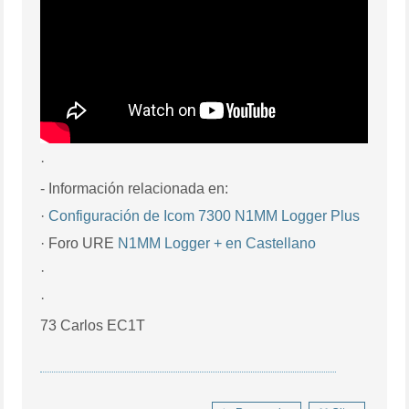
·
- Información relacionada en:
·
Configuración de Icom 7300 N1MM Logger Plus
· Foro URE
N1MM Logger + en Castellano
·
·
73 Carlos EC1T