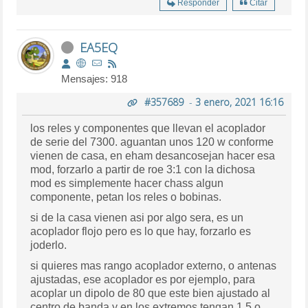
Responder
Citar
EA5EQ
Mensajes: 918
#357689
-
3 enero, 2021 16:16
los reles y componentes que llevan el acoplador
de serie del 7300. aguantan unos 120 w conforme
vienen de casa, en eham desancosejan hacer esa
mod, forzarlo a partir de roe 3:1 con la dichosa
mod es simplemente hacer chass algun
componente, petan los reles o bobinas.
si de la casa vienen asi por algo sera, es un
acoplador flojo pero es lo que hay, forzarlo es
joderlo.
si quieres mas rango acoplador externo, o antenas
ajustadas, ese acoplador es por ejemplo, para
acoplar un dipolo de 80 que este bien ajustado al
centro de banda y en los extremos tengan 1.5 o