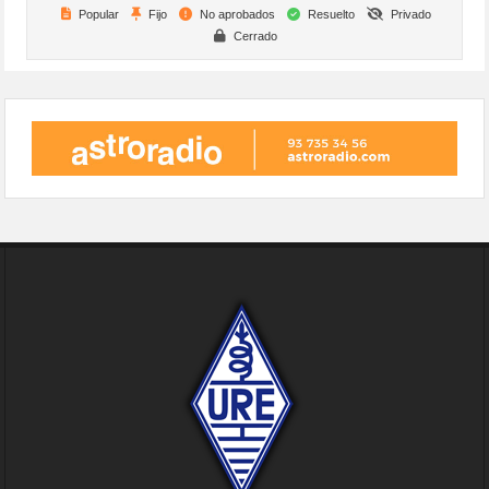
Popular
Fijo
No aprobados
Resuelto
Privado
Cerrado