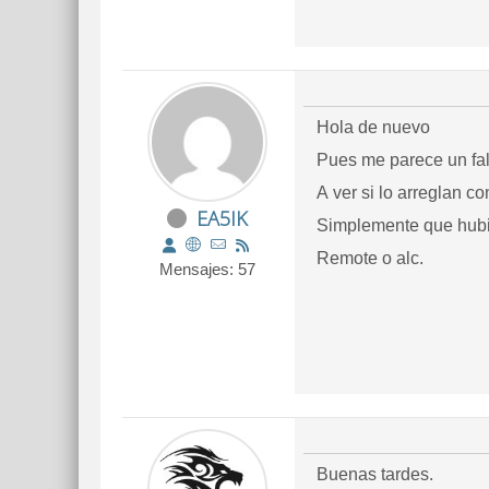
Hola de nuevo
Pues me parece un fal
A ver si lo arreglan c
EA5IK
Simplemente que hubi
Remote o alc.
Mensajes: 57
Buenas tardes.