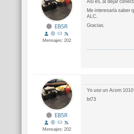
Así es, al dejar conec
Me interesaría saber q
ALC.
EB5R
Gracias.
Mensajes: 202
Yo uso un Acom 1010 
bt73
EB5R
Mensajes: 202