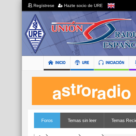
Regístrese
Hazte socio de URE
INICIO
URE
INICIACIÓN
Foros
Temas sin leer
Temas Reci