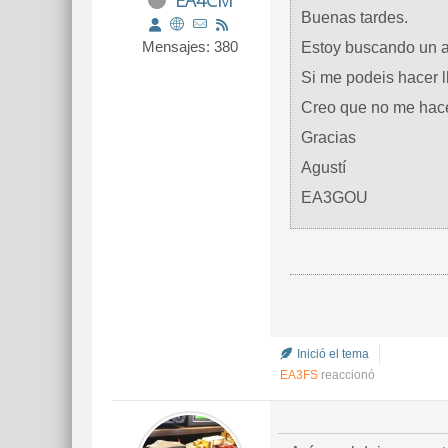
EA4CM
Buenas tardes.
Mensajes: 380
Estoy buscando un am
Si me podeis hacer l
Creo que no me hace
Gracias
Agustí
EA3GOU
Inició el tema
EA3FS
reaccionó