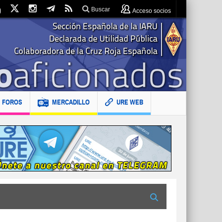
Buscar
Acceso socios
FOROS
MERCADILLO
URE WEB