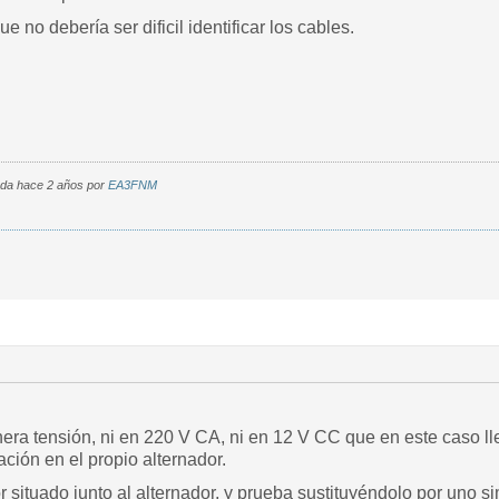
ue no debería ser dificil identificar los cables.
cada hace 2 años por
EA3FNM
nera tensión, ni en 220 V CA, ni en 12 V CC que en este caso ll
ación en el propio alternador.
situado junto al alternador, y prueba sustituyéndolo por uno sim