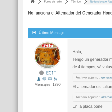
Foros de radio
Técnico
No funciona el Alte
No funciona el Alternador del Generador Ho
Último Mensaje
Hola,
Tengo un generador m
de 4 tiempos, válvulas
EC1T
Archivo adjunto :
genera
Mensajes: 1390
El alternador es italia
Archivo adjunto :
alternad
En la placa pone: