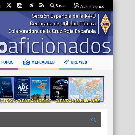
Buscar
Acceso socios
FOROS
MERCADILLO
URE WEB