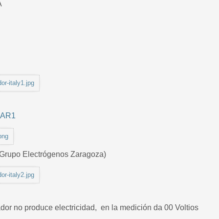
A
dor-italy1.jpg
AR1
png
Grupo Electrógenos Zaragoza)
dor-italy2.jpg
dor no produce electricidad, en la medición da 00 Voltios