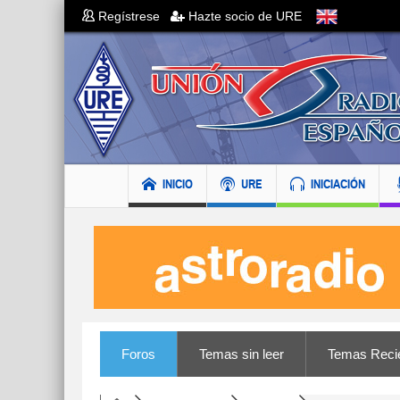
Regístrese
Hazte socio de URE
INICIO
URE
INICIACIÓN
Foros
Temas sin leer
Temas Reci