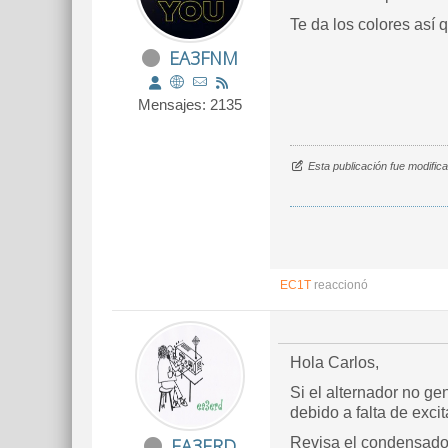
Te da los colores así q
EA3FNM
Mensajes: 2135
Esta publicación fue modifi
EC1T
reaccionó
Hola Carlos,
Si el alternador no ge
debido a falta de excit
EA3ERD
Revisa el condensador 