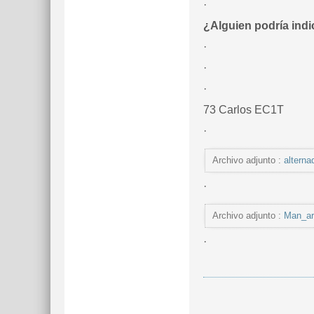
·
¿Alguien podría ind
·
·
·
73 Carlos EC1T
·
Archivo adjunto :
alterna
·
Archivo adjunto :
Man_ar
·