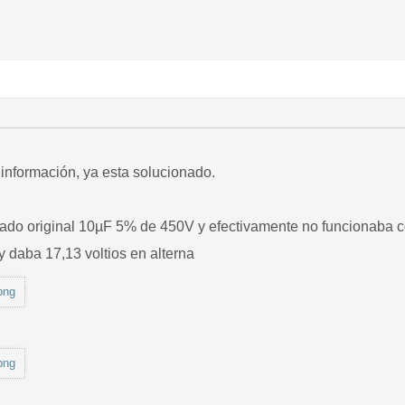
 información, ya esta solucionado.
do original 10µF 5% de 450V y efectivamente no funcionaba c
y daba 17,13 voltios en alterna
png
png