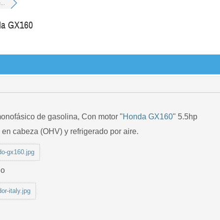
...
nda GX160
onofásico de gasolina, Con motor "
Honda GX160
" 5.5hp
 en cabeza (OHV) y refrigerado por aire.
do-gx160.jpg
no
or-italy.jpg