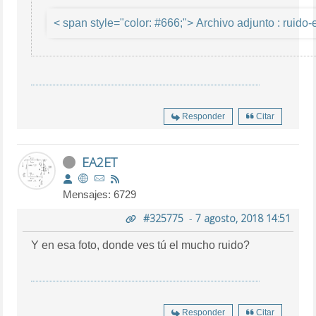
< span style="color:
Responder
Citar
EA2ET
Mensajes: 6729
#325775
-
7 agosto, 2018 14:51
Y en esa foto, donde ves tú el mucho ruido?
Responder
Citar