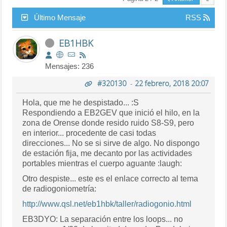
Último Mensaje
RSS
EB1HBK
Mensajes: 236
#320130
-
22 febrero, 2018 20:07
Hola, que me he despistado... :S
Respondiendo a EB2GEV que inició el hilo, en la
zona de Orense donde resido ruido S8-S9, pero
en interior... procedente de casi todas
direcciones... No se si sirve de algo. No dispongo
de estación fija, me decanto por las actividades
portables mientras el cuerpo aguante :laugh:
Otro despiste... este es el enlace correcto al tema
de radiogoniometría:
http://www.qsl.net/eb1hbk/taller/radiogonio.html
EB3DYO: La separación entre los loops... no