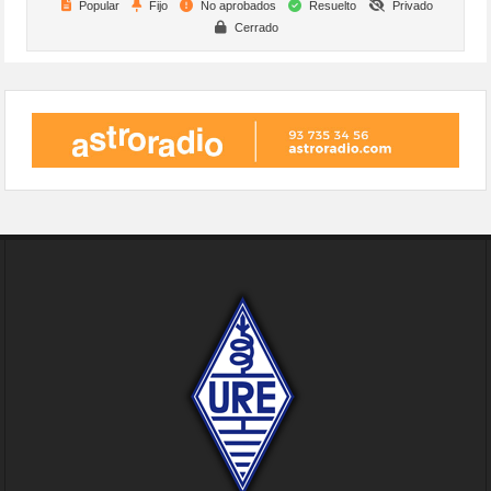
Popular
Fijo
No aprobados
Resuelto
Privado
Cerrado