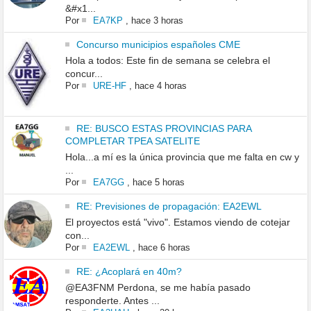
&#x1...
Por
EA7KP
,
hace 3 horas
Concurso municipios españoles CME
Hola a todos: Este fin de semana se celebra el
concur...
Por
URE-HF
,
hace 4 horas
RE: BUSCO ESTAS PROVINCIAS PARA
COMPLETAR TPEA SATELITE
Hola...a mí es la única provincia que me falta en cw y
...
Por
EA7GG
,
hace 5 horas
RE: Previsiones de propagación: EA2EWL
El proyectos está "vivo". Estamos viendo de cotejar
con...
Por
EA2EWL
,
hace 6 horas
RE: ¿Acoplará en 40m?
@EA3FNM Perdona, se me había pasado
responderte. Antes ...