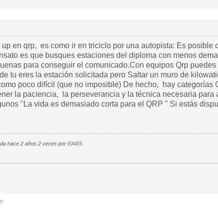
le up en qrp, es como ir en triciclo por una autopista: Es posible
ensato es que busques estaciones del diploma con menos dema
uenas para conseguir el comunicado.Con equipos Qrp puedes p
 tu eres la estación solicitada pero Saltar un muro de kilowat
como poco difícil (que no imposible) De hecho, hay categorías 
ener la paciencia, la perseverancia y la técnica necesaria par
lgunos "La vida es demasiado corta para el QRP " Si estás disp
cada hace 2 años 2 veces por
EA4IS
n