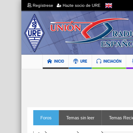
Regístrese
Hazte socio de URE
INICIO
URE
INICIACIÓN
Foros
Temas sin leer
Temas Reci