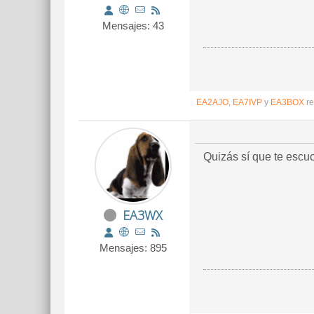
Mensajes: 43
EA2AJO
,
EA7IVP
y
EA3BOX
re
Quizás sí que te escu
EA3WX
Mensajes: 895