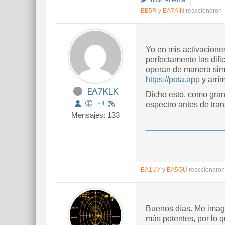
Inició el tema
EB5R
y
EA7AIN
reaccionaron
Yo en mis activacione
perfectamente las dif
operan de manera simi
https://pota.app
y arrí
EA7KLK
Dicho esto, como gran
espectro antes de tran
Mensajes: 133
EA1UY
y
EA5GU
reaccionaron
Buenos días. Me imag
más potentes, por lo 