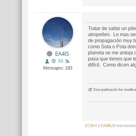
Tratar de saltar un pi
atropellen. Lo mas s
de propagación muy b
como Sota o Pota donde
EA4IS
planeta se me antoja 
pasa que tienes que t
difícil. Como dicen a
Mensajes: 183
Esta publicación fue modifi
EC5KY
y
EA4BLR
reaccionaro