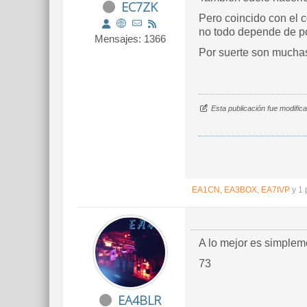
EC7ZK
Pero coincido con el 
no todo depende de p
Mensajes: 1366
Por suerte son mucha
Esta publicación fue modifi
EA1CN
,
EA3BOX
,
EA7IVP
y 1 
A lo mejor es simplem
73
EA4BLR