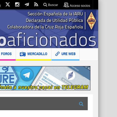
Buscar
Acceso socios
FOROS
MERCADILLO
URE WEB