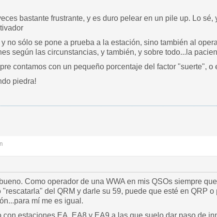
veces bastante frustrante, y es duro pelear en un pile up. Lo sé
tivador
a, y no sólo se pone a prueba a la estación, sino también al oper
es según las circunstancias, y también, y sobre todo...la pacien
pre contamos con un pequeño porcentaje del factor "suerte", o 
ndo piedra!
n
 bueno. Como operador de una WWA en mis QSOs siempre que e
to "rescatarla" del QRM y darle su 59, puede que esté en QRP 
n...para mí me es igual.
 con estaciones EA, EA8 y EA9 a las que suelo dar paso de in