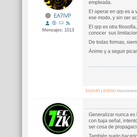
empleada.
El operar en qrp es a 
EA7IVP
ese modo, y sin ser ac
El qrp es otra filosofí
Mensajes: 1013
conocer sus limitacion
De todas formas, siem
Ánimo y a seguir pica
EA2AJO
y
EA5GU
reaccionaro
Generalizar nunca es
con baja señal, inten
ser cosa de propagació
También suelo hacerlo