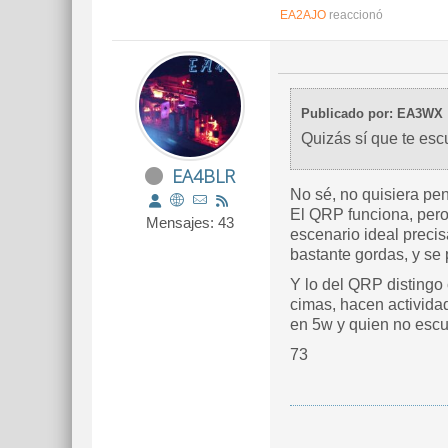
EA2AJO
reaccionó
Publicado por: EA3WX
Quizás sí que te esc
EA4BLR
No sé, no quisiera pen
El QRP funciona, pero
Mensajes: 43
escenario ideal preci
bastante gordas, y se 
Y lo del QRP distingo 
cimas, hacen activida
en 5w y quien no escu
73