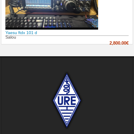
Yaesu ftdx 101 d
Salou
2,800.00€