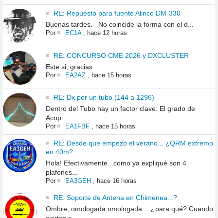
RE: Repuesto para fuente Alinco DM-330
Buenas tardes. No coincide la forma con el d...
Por
EC1A
,
hace 12 horas
RE: CONCURSO CME 2026 y DXCLUSTER
Este si, gracias
Por
EA2AZ
,
hace 15 horas
RE: Dx por un tubo (144 a 1296)
Dentro del Tubo hay un factor clave: El grado de
Acop...
Por
EA1FBF
,
hace 15 horas
RE: Desde que empezó el verano... ¿QRM extremo
en 40m?
Hola! Efectivamente...como ya expliqué son 4
plafones...
Por
EA3GEH
,
hace 16 horas
RE: Soporte de Antena en Chimenea...?
Ombre, omologada omologada… ¿para qué? Cuando