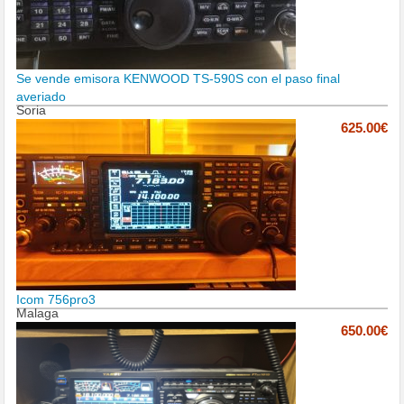
Se vende emisora KENWOOD TS-590S con el paso final
averiado
Soria
625.00€
Icom 756pro3
Malaga
650.00€