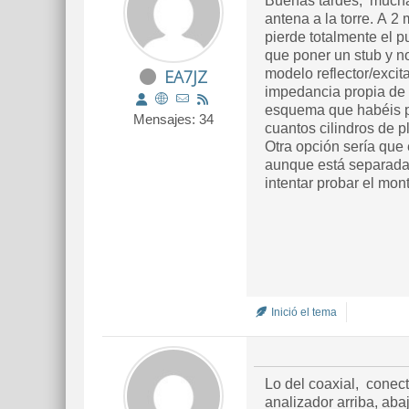
Buenas tardes, muchas
antena a la torre. A 2
pierde totalmente el 
que poner un stub y n
EA7JZ
modelo reflector/excit
impedancia propia de 
esquema que habéis pu
Mensajes: 34
cuantos cilindros de 
Otra opción sería que 
aunque está separada 
intentar probar el mon
Inició el tema
Lo del coaxial, conec
analizador arriba, abaj