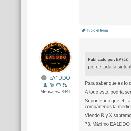
Inició el tema
Publicado por: EA7JZ
pierde toda la sinton
EA1DDO
Para saber que es lo 
Mensajes: 8441
A todo esto, podría s
Suponiendo que el cab
compártenos la medid
Viendo R y X sabremos
73, Máximo EA1DDO