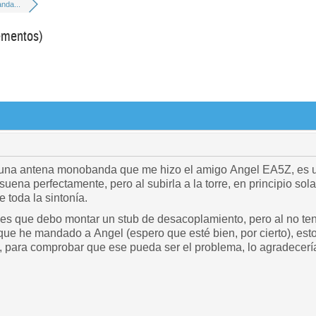
nda...
ementos)
 una antena monobanda que me hizo el amigo Angel EA5Z, es u
suena perfectamente, pero al subirla a la torre, en principio so
e toda la sintonía.
es que debo montar un stub de desacoplamiento, pero al no ten
ue he mandado a Angel (espero que esté bien, por cierto), est
a, para comprobar que ese pueda ser el problema, lo agradecer