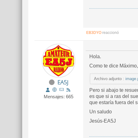
EB3DYO
reaccionó
Hola.
Como te dice Máximo, 
Archivo adjunto :
image.
EA5J
Pero si abajo te resue
es que si a ras del su
Mensajes: 665
que estaría fuera del
Un saludo
Jesús-EA5J