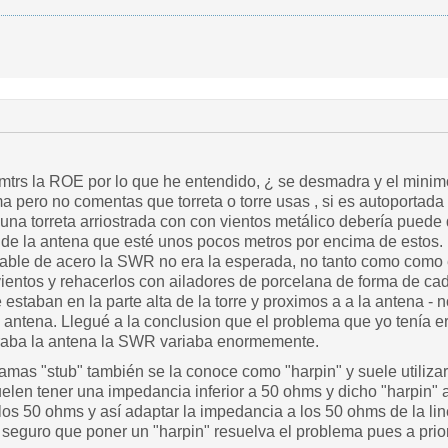
mtrs la ROE por lo que he entendido, ¿ se desmadra y el minim
a pero no comentas que torreta o torre usas , si es autoportada o
 una torreta arriostrada con con vientos metálico debería puede
de la antena que esté unos pocos metros por encima de estos. 
cable de acero la SWR no era la esperada, no tanto como como e
vientos y rehacerlos con ailadores de porcelana de forma de ca
estaban en la parte alta de la torre y proximos a a la antena -
 antena. Llegué a la conclusion que el problema que yo tenía e
raba la antena la SWR variaba enormemente.
lamas "stub" también se la conoce como "harpin" y suele utiliz
uelen tener una impedancia inferior a 50 ohms y dicho "harpin"
los 50 ohms y así adaptar la impedancia a los 50 ohms de la lin
seguro que poner un "harpin" resuelva el problema pues a prio