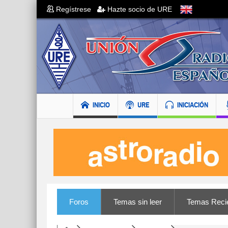
Regístrese
Hazte socio de URE
INICIO
URE
INICIACIÓN
Foros
Temas sin leer
Temas Reci