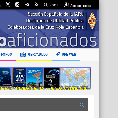
Buscar
Acceso socios
FOROS
MERCADILLO
URE WEB