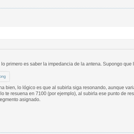
lo primero es saber la impedancia de la antena. Supongo que ll
png
na bien, lo lógico es que al subirla siga resonando, aunque var
elo te resuena en 7100 (por ejemplo), al subirla ese punto de r
 segmento asignado.