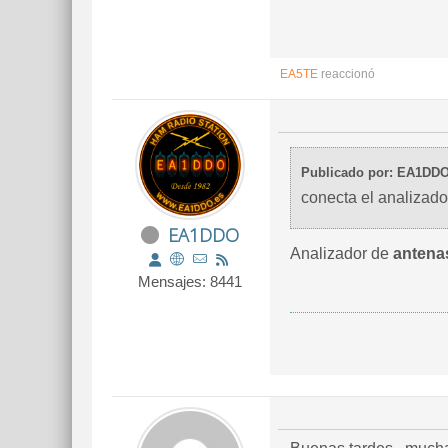
EA5TE
reaccionó
Publicado por: EA1DD
conecta el analizad
EA1DDO
Analizador de
antena
Mensajes: 8441