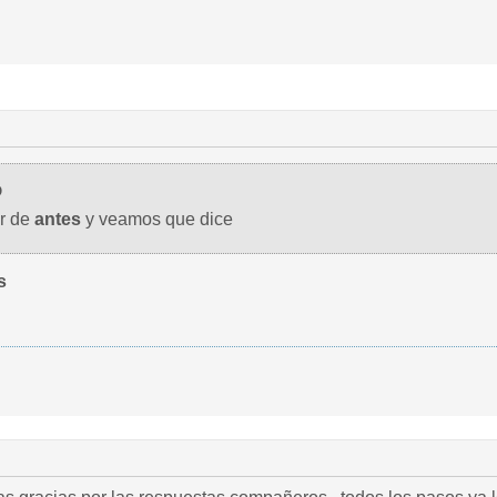
O
or de
antes
y veamos que dice
s