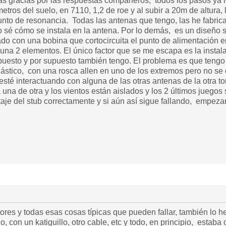
 gracias por las respuestas compañeros, todos los pasos ya lo
 metros del suelo, en 7110, 1,2 de roe y al subir a 20m de altura
punto de resonancia. Todas las antenas que tengo, las he fabri
o sé cómo se instala en la antena. Por lo demás, es un diseño 
ado con una bobina que cortocircuita el punto de alimentación en
una 2 elementos. El único factor que se me escapa es la instala
esto y por supuesto también tengo. El problema es que tengo 
plástico, con una rosca allen en uno de los extremos pero no s
esté interactuando con alguna de las otras antenas de la otra t
una de otra y los vientos están aislados y los 2 últimos juegos
taje del stub correctamente y si aún así sigue fallando, empezar
tores y todas esas cosas típicas que pueden fallar, también lo
o, con un katiguillo, otro cable, etc y todo, en principio, estaba 