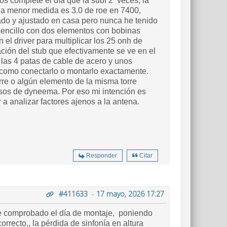
s completé el día que la subí 2 veces, la
, la menor medida es 3.0 de roe en 7400,
cado y ajustado en casa pero nunca he tenido
sencillo con dos elementos con bobinas
 el driver para multiplicar los 25 onh de
ción del stub que efectivamente se ve en el
las 4 patas de cable de acero y unos
e como conectarlo o montarlo exactamente.
orre o algún elemento de la misma torre
 sos de dyneema. Por eso mi intención es
 a analizar factores ajenos a la antena.
Responder
Citar
#411633
-
17 mayo, 2026 17:27
 he comprobado el día de montaje, poniendo
correcto,, la pérdida de sinfonía en altura