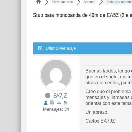
Foros de radio
Antenas
Stub para monoba
Stub para monobanda de 40m de EA5Z (2 el
Último Mensaje
Buenas tardes, tengo
que en el suelo, me re
otros elementos, pierd
Creo que el problema 
EA7JZ
mensajes y llamadas q
orientar con este tem
Mensajes: 34
Un abrazo.
Carlos EA7JZ