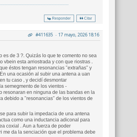
Responder
Citar
#411635
-
17 mayo, 2026 18:16
o es de 3 ?. Quizás lo que te comento no sea
 vbein esta arriostrada y con que riostras .
 que éstos tengan resonancias "extrañas" y
En una ocasión al subir una antena a uan
n tu caso , y decidí desmontar
da semegmento de los vientos -
 no resonaran en ninguna de las bandas en la
ra debido a "resonancias" de los vientos de
arse para subir la impedacia de una antena
 actua como una inductancia adiconal para
ea coxial . Aun a fuerza de poder
ri me da la senciación que el problema debe