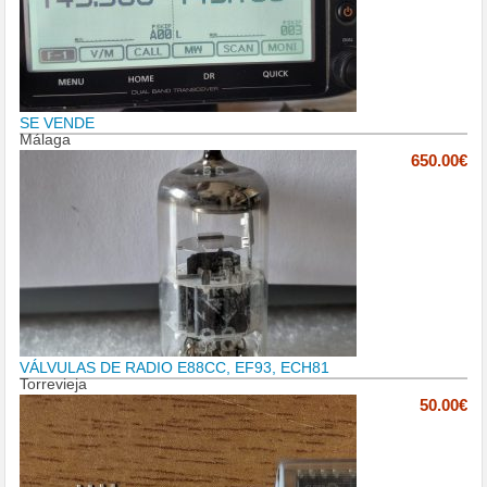
SE VENDE
Málaga
650.00€
VÁLVULAS DE RADIO E88CC, EF93, ECH81
Torrevieja
50.00€