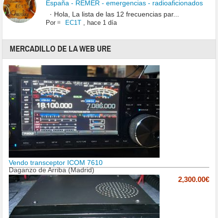
España - REMER - emergencias - radioaficionados
· Hola, La lista de las 12 frecuencias par...
Por
EC1T
,
hace 1 día
MERCADILLO DE LA WEB URE
Vendo transceptor ICOM 7610
Daganzo de Arriba (Madrid)
2,300.00€