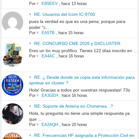
Por
EB5EEV
,
hace 13 horas
RE: Usuarios del Icom IC-9700
pues la verdad es que es una pena, porque para
poder "c...
Por
EA5TB
,
hace 15 horas
RE: CONCURSO CME 2026 y DXCLUSTER
Eres un tío muy prolífico. Tienes 122 días inscrito en ...
Por
EA4AC
,
hace 16 horas
RE: ¿ Desde donde se copia esta información para
spotear en cluster ?
Hola! Gracias a todos por vuestras respuestas! 73s
Por
EA3GEH
,
hace 16 horas
RE: Soporte de Antena en Chimenea...?
Hola, tu pregunta no tiene una simple respuesta ya
que ...
Por
EA2AQH
,
hace 20 horas
RE: Frecuencias HF asignada a Protección Civil en