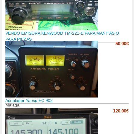
VENDO EMISORA KENWOOD TM-221-E PARA MANITAS O
PARA PIEZAS
50.00€
Acoplador Yaesu FC 902
Malaga
120.00€