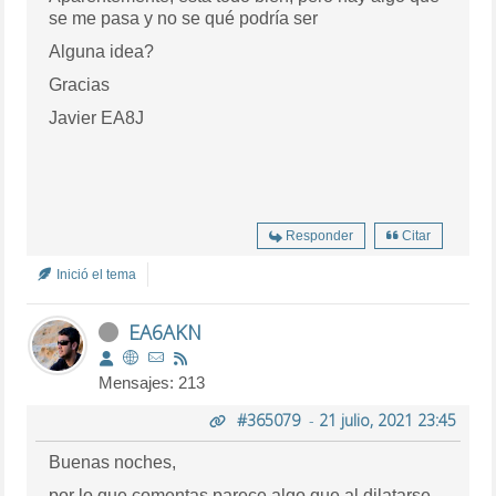
se me pasa y no se qué podría ser
Alguna idea?
Gracias
Javier EA8J
Responder
Citar
Inició el tema
EA6AKN
Mensajes: 213
#365079
-
21 julio, 2021 23:45
Buenas noches,
por lo que comentas parece algo que al dilatarse