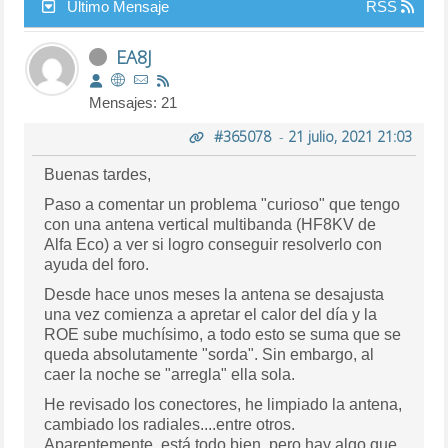
Último Mensaje
RSS
EA8J
Mensajes: 21
#365078
-
21 julio, 2021 21:03
Buenas tardes,
Paso a comentar un problema "curioso" que tengo
con una antena vertical multibanda (HF8KV de
Alfa Eco) a ver si logro conseguir resolverlo con
ayuda del foro.
Desde hace unos meses la antena se desajusta
una vez comienza a apretar el calor del día y la
ROE sube muchísimo, a todo esto se suma que se
queda absolutamente "sorda". Sin embargo, al
caer la noche se "arregla" ella sola.
He revisado los conectores, he limpiado la antena,
cambiado los radiales....entre otros.
Aparentemente, está todo bien, pero hay algo que