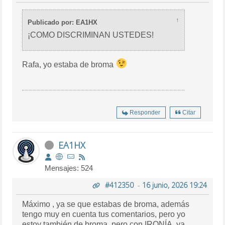
↑
Publicado por: EA1HX
¡COMO DISCRIMINAN USTEDES!
Rafa, yo estaba de broma
Responder
Citar
EA1HX
Mensajes: 524
#412350
-
16 junio, 2026 19:24
Máximo , ya se que estabas de broma, además
tengo muy en cuenta tus comentarios, pero yo
estoy también de broma, pero con IRONÍA, ya