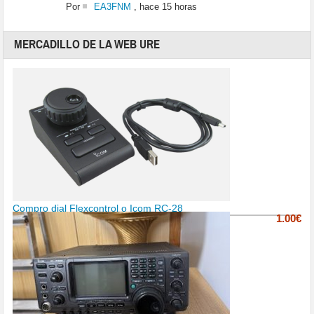
Por
EA3FNM
,
hace 15 horas
MERCADILLO DE LA WEB URE
Compro dial Flexcontrol o Icom RC-28
1.00€