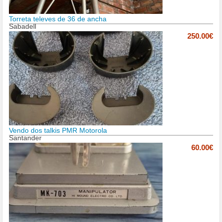
Torreta televes de 36 de ancha
Sabadell
250.00€
Vendo dos talkis PMR Motorola
Santander
60.00€