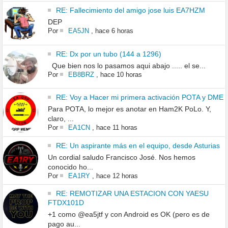
RE: Fallecimiento del amigo jose luis EA7HZM
DEP
Por
EA5JN
,
hace 6 horas
RE: Dx por un tubo (144 a 1296)
Que bien nos lo pasamos aqui abajo ..... el se...
Por
EB8BRZ
,
hace 10 horas
RE: Voy a Hacer mi primera activación POTA y DME
Para POTA, lo mejor es anotar en Ham2K PoLo. Y,
claro, ...
Por
EA1CN
,
hace 11 horas
RE: Un aspirante más en el equipo, desde Asturias
Un cordial saludo Francisco José. Nos hemos
conocido ho...
Por
EA1RY
,
hace 12 horas
RE: REMOTIZAR UNA ESTACION CON YAESU
FTDX101D
+1 como @ea5jtf y con Android es OK (pero es de
pago au...