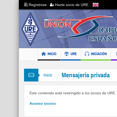
Regístrese
Hazte socio de URE
INICIO
URE
INICIACIÓN
Mensajería privada
Inicio
Este contenido está restringido a los socios de URE. S
Acceso socios