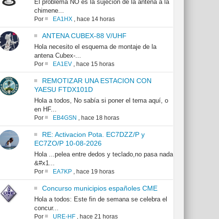
El problema NO es la sujeción de la antena a la
chimene...
Por
EA1HX
,
hace 14 horas
ANTENA CUBEX-88 V/UHF
Hola necesito el esquema de montaje de la
antena Cubex-...
Por
EA1EV
,
hace 15 horas
REMOTIZAR UNA ESTACION CON
YAESU FTDX101D
Hola a todos, No sabía si poner el tema aquí, o
en HF...
Por
EB4GSN
,
hace 18 horas
RE: Activacion Pota. EC7DZZ/P y
EC7ZO/P 10-08-2026
Hola ...pelea entre dedos y teclado,no pasa nada
&#x1...
Por
EA7KP
,
hace 19 horas
Concurso municipios españoles CME
Hola a todos: Este fin de semana se celebra el
concur...
Por
URE-HF
,
hace 21 horas