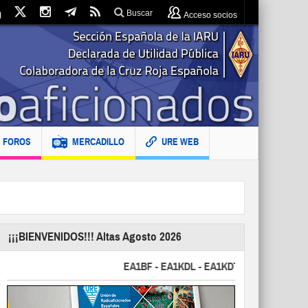
Buscar
Acceso socios
FOROS
MERCADILLO
URE WEB
¡¡¡BIENVENIDOS!!! Altas Agosto 2026
EA1BF - EA1KDL - EA1KDT - EA2FBJ - EA2FJU 