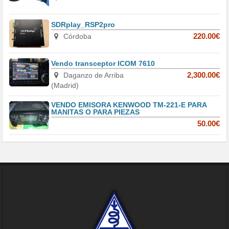
SDRplay_RSP2pro
Córdoba
220.00€
Vendo transceptor ICOM 7610
Daganzo de Arriba
2,300.00€
(Madrid)
VENDO EMISORA KENWOOD TM-221-E PARA
MANITAS O PARA PIEZAS
50.00€