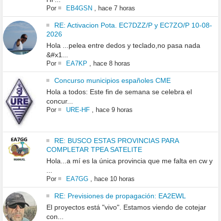
Por
EB4GSN
,
hace 7 horas
RE: Activacion Pota. EC7DZZ/P y EC7ZO/P 10-08-
2026
Hola ...pelea entre dedos y teclado,no pasa nada
&#x1...
Por
EA7KP
,
hace 8 horas
Concurso municipios españoles CME
Hola a todos: Este fin de semana se celebra el
concur...
Por
URE-HF
,
hace 9 horas
RE: BUSCO ESTAS PROVINCIAS PARA
COMPLETAR TPEA SATELITE
Hola...a mí es la única provincia que me falta en cw y
...
Por
EA7GG
,
hace 10 horas
RE: Previsiones de propagación: EA2EWL
El proyectos está "vivo". Estamos viendo de cotejar
con...