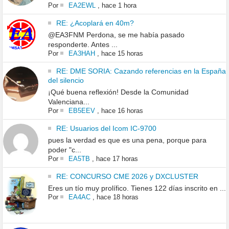
Por
EA2EWL
,
hace 1 hora
RE: ¿Acoplará en 40m?
@EA3FNM Perdona, se me había pasado
responderte. Antes ...
Por
EA3HAH
,
hace 15 horas
RE: DME SORIA: Cazando referencias en la España
del silencio
¡Qué buena reflexión! Desde la Comunidad
Valenciana...
Por
EB5EEV
,
hace 16 horas
RE: Usuarios del Icom IC-9700
pues la verdad es que es una pena, porque para
poder "c...
Por
EA5TB
,
hace 17 horas
RE: CONCURSO CME 2026 y DXCLUSTER
Eres un tío muy prolífico. Tienes 122 días inscrito en ...
Por
EA4AC
,
hace 18 horas