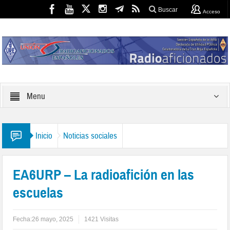
Buscar
Acceso
Menu
Inicio
Noticias sociales
EA6URP – La radioafición en las
escuelas
Fecha:
26 mayo, 2025
1421 Visitas