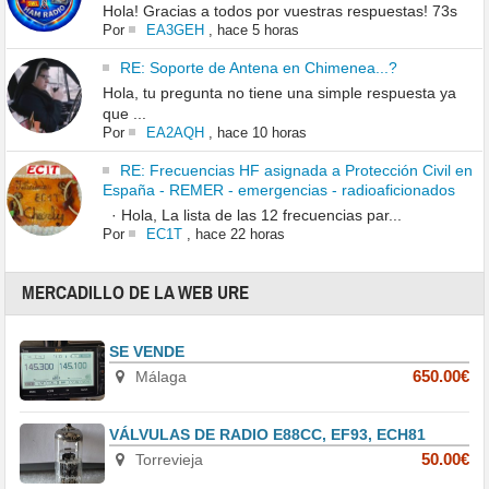
Hola! Gracias a todos por vuestras respuestas! 73s
Por
EA3GEH
,
hace 5 horas
RE: Soporte de Antena en Chimenea...?
Hola, tu pregunta no tiene una simple respuesta ya
que ...
Por
EA2AQH
,
hace 10 horas
RE: Frecuencias HF asignada a Protección Civil en
España - REMER - emergencias - radioaficionados
· Hola, La lista de las 12 frecuencias par...
Por
EC1T
,
hace 22 horas
MERCADILLO DE LA WEB URE
SE VENDE
Málaga
650.00€
VÁLVULAS DE RADIO E88CC, EF93, ECH81
Torrevieja
50.00€