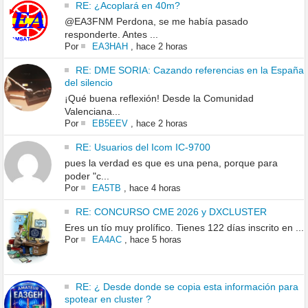
RE: ¿Acoplará en 40m?
@EA3FNM Perdona, se me había pasado
responderte. Antes ...
Por
EA3HAH
,
hace 2 horas
RE: DME SORIA: Cazando referencias en la España
del silencio
¡Qué buena reflexión! Desde la Comunidad
Valenciana...
Por
EB5EEV
,
hace 2 horas
RE: Usuarios del Icom IC-9700
pues la verdad es que es una pena, porque para
poder "c...
Por
EA5TB
,
hace 4 horas
RE: CONCURSO CME 2026 y DXCLUSTER
Eres un tío muy prolífico. Tienes 122 días inscrito en ...
Por
EA4AC
,
hace 5 horas
RE: ¿ Desde donde se copia esta información para
spotear en cluster ?