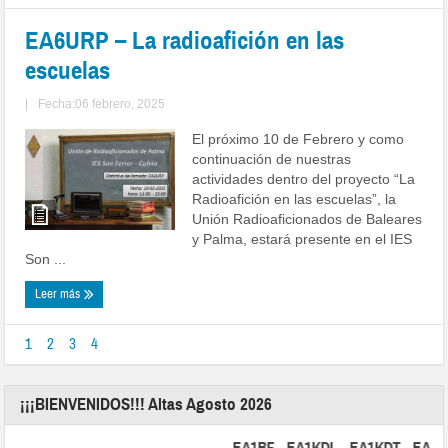
EA6URP – La radioafición en las
escuelas
|
Fecha:06 febrero, 2025
El próximo 10 de Febrero y como
continuación de nuestras
actividades dentro del proyecto “La
Radioafición en las escuelas”, la
Unión Radioaficionados de Baleares
y Palma, estará presente en el IES
Son ...
Leer más
1
2
3
4
¡¡¡BIENVENIDOS!!! Altas Agosto 2026
EA1BF - EA1KDL - EA1KDT - EA2FBJ -