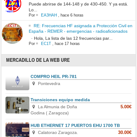
Puede abrirse de 144-148 y de 430-450. Y ya está.
Lo...
Por
EA3HAH
,
hace 6 horas
RE: Frecuencias HF asignada a Protección Civil en
España - REMER - emergencias - radioaficionados
· Hola, La lista de las 12 frecuencias par...
Por
EC1T
,
hace 17 horas
MERCADILLO DE LA WEB URE
COMPRO HEIL PR-781
Pontevedra
Transiciones equipo medida
La Almunia de Doña
5.00€
Godina ( Zaragoza)
HUB ETHERNET 17 PUERTOS EHU 1700 TB
Calatorao Zaragoza.
30.00€