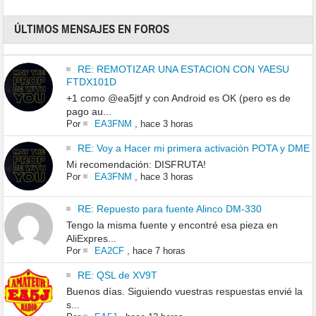
ÚLTIMOS MENSAJES EN FOROS
RE: REMOTIZAR UNA ESTACION CON YAESU
FTDX101D
+1 como @ea5jtf y con Android es OK (pero es de
pago au...
Por
EA3FNM
,
hace 3 horas
RE: Voy a Hacer mi primera activación POTA y DME
Mi recomendación: DISFRUTA!
Por
EA3FNM
,
hace 3 horas
RE: Repuesto para fuente Alinco DM-330
Tengo la misma fuente y encontré esa pieza en
AliExpres...
Por
EA2CF
,
hace 7 horas
RE: QSL de XV9T
Buenos días. Siguiendo vuestras respuestas envié la
s...