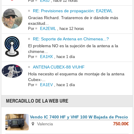
Por
EA5J
,
hace 12 horas
RE: Previsiones de propagación: EA2EWL
Gracias Richard. Trataremos de ir dándole más
exactitud...
Por
EA2EWL
,
hace 12 horas
RE: Soporte de Antena en Chimenea...?
El problema NO es la sujeción de la antena a la
chimene...
Por
EA1HX
,
hace 1 día
ANTENA CUBEX-88 V/UHF
Hola necesito el esquema de montaje de la antena
Cubex-...
Por
EA1EV
,
hace 1 día
MERCADILLO DE LA WEB URE
Vendo IC 7400 HF y VHF 100 W Bajada de Precio
Valencia
750.00€