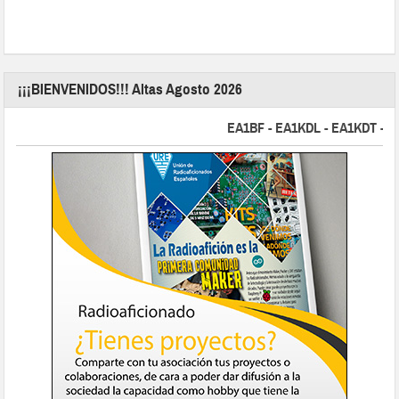
¡¡¡BIENVENIDOS!!! Altas Agosto 2026
EA1BF - EA1KDL - EA1KDT - EA2F