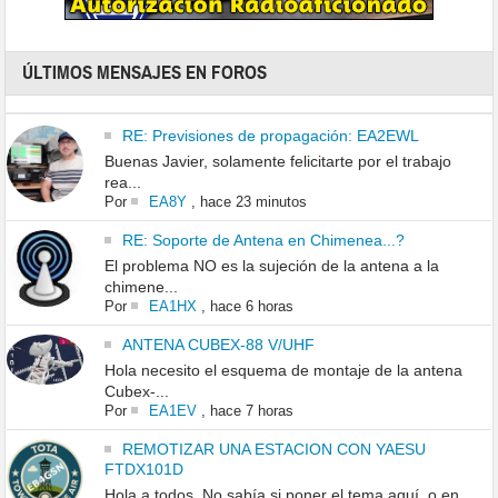
ÚLTIMOS MENSAJES EN FOROS
RE: Previsiones de propagación: EA2EWL
Buenas Javier, solamente felicitarte por el trabajo
rea...
Por
EA8Y
,
hace 23 minutos
RE: Soporte de Antena en Chimenea...?
El problema NO es la sujeción de la antena a la
chimene...
Por
EA1HX
,
hace 6 horas
ANTENA CUBEX-88 V/UHF
Hola necesito el esquema de montaje de la antena
Cubex-...
Por
EA1EV
,
hace 7 horas
REMOTIZAR UNA ESTACION CON YAESU
FTDX101D
Hola a todos, No sabía si poner el tema aquí, o en