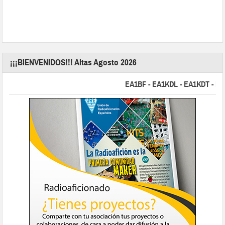
¡¡¡BIENVENIDOS!!! Altas Agosto 2026
EA1BF - EA1KDL - EA1KDT - EA2F