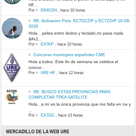
HF...
Por
EB4GSN
,
hace 10 horas
RE: Activacion Pota. EC7DZZ/P y EC7ZO/P 10-08-
2026
Hola ...pelea entre dedos y teclado,no pasa nada
&#x1...
Por
EA7KP
,
hace 10 horas
Concurso municipios españoles CME
Hola a todos: Este fin de semana se celebra el
concur...
Por
URE-HF
,
hace 12 horas
RE: BUSCO ESTAS PROVINCIAS PARA
COMPLETAR TPEA SATELITE
Hola...a mí es la única provincia que me falta en cw y
...
Por
EA7GG
,
hace 13 horas
MERCADILLO DE LA WEB URE