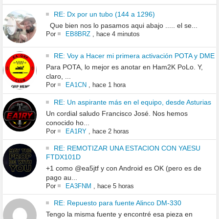
RE: Dx por un tubo (144 a 1296)
Que bien nos lo pasamos aqui abajo ..... el se...
Por
EB8BRZ
,
hace 4 minutos
RE: Voy a Hacer mi primera activación POTA y DME
Para POTA, lo mejor es anotar en Ham2K PoLo. Y,
claro, ...
Por
EA1CN
,
hace 1 hora
RE: Un aspirante más en el equipo, desde Asturias
Un cordial saludo Francisco José. Nos hemos
conocido ho...
Por
EA1RY
,
hace 2 horas
RE: REMOTIZAR UNA ESTACION CON YAESU
FTDX101D
+1 como @ea5jtf y con Android es OK (pero es de
pago au...
Por
EA3FNM
,
hace 5 horas
RE: Repuesto para fuente Alinco DM-330
Tengo la misma fuente y encontré esa pieza en