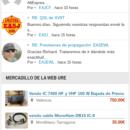
AliExpres...
Por
EA2CF
,
hace 10 horas
RE: QSL de XV9T
Buenos días. Siguiendo vuestras respuestas envié la
s...
Por
EA5J
,
hace 15 horas
RE: Previsiones de propagación: EA2EWL
Gracias Richard. Trataremos de ir dándole más
exactitud...
Por
EA2EWL
,
hace 15 horas
MERCADILLO DE LA WEB URE
Vendo IC 7400 HF y VHF 100 W Bajada de Precio
Valencia
750.00€
vendo cable MicroHam DB15 IC-8
Montblanc-Tarragona
35.00€