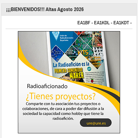
¡¡¡BIENVENIDOS!!! Altas Agosto 2026
EA1BF - EA1KDL - EA1KDT - EA2FB