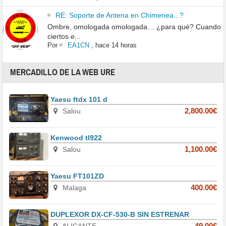
RE: Soporte de Antena en Chimenea...?
Ombre, omologada omologada… ¿para qué? Cuando
ciertos e...
Por
EA1CN
,
hace 14 horas
MERCADILLO DE LA WEB URE
Yaesu ftdx 101 d
Salou
2,800.00€
Kenwood tl922
Salou
1,100.00€
Yaesu FT101ZD
Malaga
400.00€
DUPLEXOR DX-CF-530-B SIN ESTRENAR