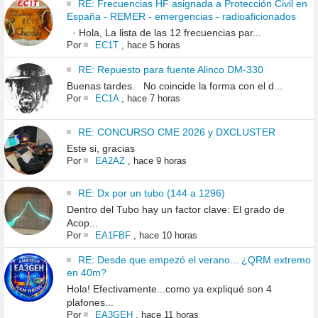
RE: Frecuencias HF asignada a Protección Civil en
España - REMER - emergencias - radioaficionados
· Hola, La lista de las 12 frecuencias par...
Por
EC1T
,
hace 5 horas
RE: Repuesto para fuente Alinco DM-330
Buenas tardes. No coincide la forma con el d...
Por
EC1A
,
hace 7 horas
RE: CONCURSO CME 2026 y DXCLUSTER
Este si, gracias
Por
EA2AZ
,
hace 9 horas
RE: Dx por un tubo (144 a 1296)
Dentro del Tubo hay un factor clave: El grado de
Acop...
Por
EA1FBF
,
hace 10 horas
RE: Desde que empezó el verano... ¿QRM extremo
en 40m?
Hola! Efectivamente...como ya expliqué son 4
plafones...
Por
EA3GEH
,
hace 11 horas