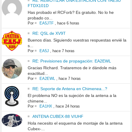
RE: REMOTIZAR UNA ESTACION CON YAESU
FTDX101D
Has probado el RCForb? Es gratuito. No lo he
probado co...
Por
EA5JTF
,
hace 6 horas
RE: QSL de XV9T
Buenos días. Siguiendo vuestras respuestas envié la
s...
Por
EA5J
,
hace 7 horas
RE: Previsiones de propagación: EA2EWL
Gracias Richard. Trataremos de ir dándole más
exactitud...
Por
EA2EWL
,
hace 7 horas
RE: Soporte de Antena en Chimenea...?
El problema NO es la sujeción de la antena a la
chimene...
Por
EA1HX
,
hace 24 horas
ANTENA CUBEX-88 V/UHF
Hola necesito el esquema de montaje de la antena
Cubex-...