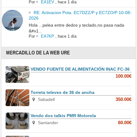
Por
EA1EV
,
hace 1 día
RE: Activacion Pota. EC7DZZ/P y EC7ZO/P 10-08-
2026
Hola ...pelea entre dedos y teclado,no pasa nada
&#x1...
Por
EA7KP
,
hace 1 día
MERCADILLO DE LA WEB URE
VENDO FUENTE DE ALIMENTACIÓN INAC FC-36
100.00€
Torreta televes de 36 de ancha
Sabadell
350.00€
Vendo dos talkis PMR Motorola
Santander
60.00€