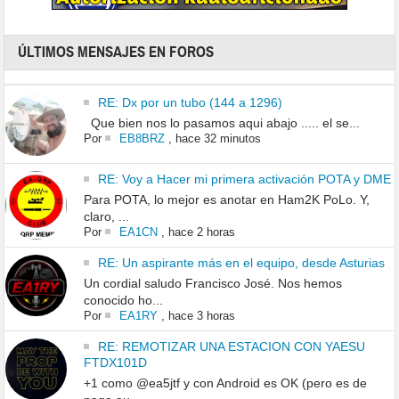
ÚLTIMOS MENSAJES EN FOROS
RE: Dx por un tubo (144 a 1296)
Que bien nos lo pasamos aqui abajo ..... el se...
Por
EB8BRZ
,
hace 32 minutos
RE: Voy a Hacer mi primera activación POTA y DME
Para POTA, lo mejor es anotar en Ham2K PoLo. Y,
claro, ...
Por
EA1CN
,
hace 2 horas
RE: Un aspirante más en el equipo, desde Asturias
Un cordial saludo Francisco José. Nos hemos
conocido ho...
Por
EA1RY
,
hace 3 horas
RE: REMOTIZAR UNA ESTACION CON YAESU
FTDX101D
+1 como @ea5jtf y con Android es OK (pero es de