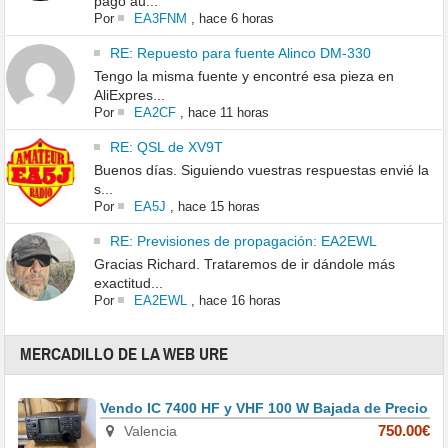
pago au...
Por
EA3FNM
,
hace 6 horas
RE: Repuesto para fuente Alinco DM-330
Tengo la misma fuente y encontré esa pieza en
AliExpres...
Por
EA2CF
,
hace 11 horas
RE: QSL de XV9T
Buenos días. Siguiendo vuestras respuestas envié la
s...
Por
EA5J
,
hace 15 horas
RE: Previsiones de propagación: EA2EWL
Gracias Richard. Trataremos de ir dándole más
exactitud...
Por
EA2EWL
,
hace 16 horas
MERCADILLO DE LA WEB URE
Vendo IC 7400 HF y VHF 100 W Bajada de Precio
Valencia
750.00€