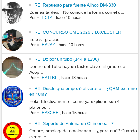
RE: Repuesto para fuente Alinco DM-330
Buenas tardes. No coincide la forma con el d...
Por
EC1A
,
hace 10 horas
RE: CONCURSO CME 2026 y DXCLUSTER
Este si, gracias
Por
EA2AZ
,
hace 13 horas
RE: Dx por un tubo (144 a 1296)
Dentro del Tubo hay un factor clave: El grado de
Acop...
Por
EA1FBF
,
hace 13 horas
RE: Desde que empezó el verano... ¿QRM extremo
en 40m?
Hola! Efectivamente...como ya expliqué son 4
plafones...
Por
EA3GEH
,
hace 15 horas
RE: Soporte de Antena en Chimenea...?
Ombre, omologada omologada… ¿para qué? Cuando
ciertos e...