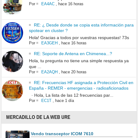
Por
EA4AC
,
hace 16 horas
RE: ¿ Desde donde se copia esta información para
spotear en cluster ?
Hola! Gracias a todos por vuestras respuestas! 73s
Por
EA3GEH
,
hace 16 horas
RE: Soporte de Antena en Chimenea...?
Hola, tu pregunta no tiene una simple respuesta ya
que ...
Por
EA2AQH
,
hace 20 horas
RE: Frecuencias HF asignada a Protección Civil en
España - REMER - emergencias - radioaficionados
· Hola, La lista de las 12 frecuencias par...
Por
EC1T
,
hace 1 día
MERCADILLO DE LA WEB URE
Vendo transceptor ICOM 7610