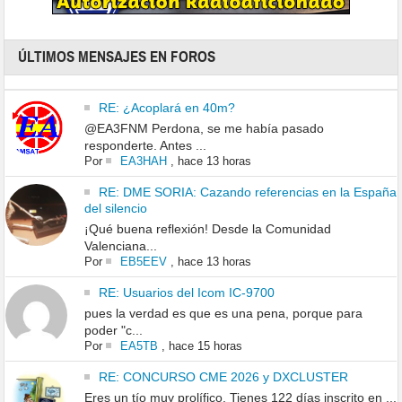
ÚLTIMOS MENSAJES EN FOROS
RE: ¿Acoplará en 40m?
@EA3FNM Perdona, se me había pasado
responderte. Antes ...
Por
EA3HAH
,
hace 13 horas
RE: DME SORIA: Cazando referencias en la España
del silencio
¡Qué buena reflexión! Desde la Comunidad
Valenciana...
Por
EB5EEV
,
hace 13 horas
RE: Usuarios del Icom IC-9700
pues la verdad es que es una pena, porque para
poder "c...
Por
EA5TB
,
hace 15 horas
RE: CONCURSO CME 2026 y DXCLUSTER
Eres un tío muy prolífico. Tienes 122 días inscrito en ...