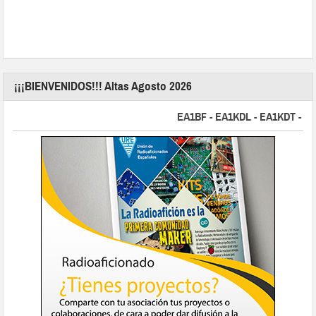
¡¡¡BIENVENIDOS!!! Altas Agosto 2026
EA1BF - EA1KDL - EA1KDT - EA2F