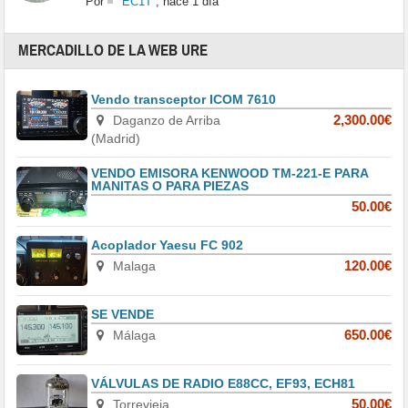
Por
EC1T
,
hace 1 día
MERCADILLO DE LA WEB URE
Vendo transceptor ICOM 7610
Daganzo de Arriba
2,300.00€
(Madrid)
VENDO EMISORA KENWOOD TM-221-E PARA
MANITAS O PARA PIEZAS
50.00€
Acoplador Yaesu FC 902
Malaga
120.00€
SE VENDE
Málaga
650.00€
VÁLVULAS DE RADIO E88CC, EF93, ECH81
Torrevieja
50.00€