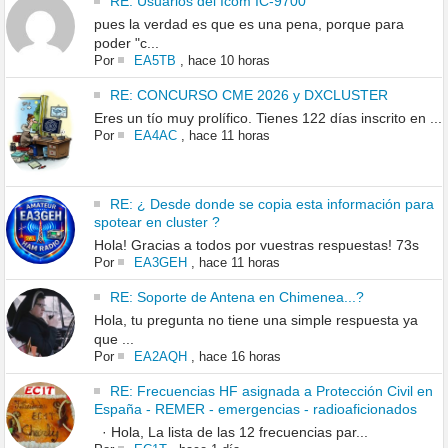
RE: Usuarios del Icom IC-9700
pues la verdad es que es una pena, porque para
poder "c...
Por
EA5TB
,
hace 10 horas
RE: CONCURSO CME 2026 y DXCLUSTER
Eres un tío muy prolífico. Tienes 122 días inscrito en ...
Por
EA4AC
,
hace 11 horas
RE: ¿ Desde donde se copia esta información para
spotear en cluster ?
Hola! Gracias a todos por vuestras respuestas! 73s
Por
EA3GEH
,
hace 11 horas
RE: Soporte de Antena en Chimenea...?
Hola, tu pregunta no tiene una simple respuesta ya
que ...
Por
EA2AQH
,
hace 16 horas
RE: Frecuencias HF asignada a Protección Civil en
España - REMER - emergencias - radioaficionados
· Hola, La lista de las 12 frecuencias par...