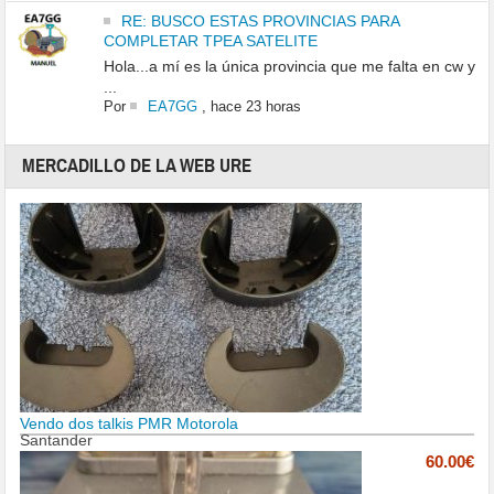
RE: BUSCO ESTAS PROVINCIAS PARA
COMPLETAR TPEA SATELITE
Hola...a mí es la única provincia que me falta en cw y
...
Por
EA7GG
,
hace 23 horas
MERCADILLO DE LA WEB URE
Vendo dos talkis PMR Motorola
Santander
60.00€