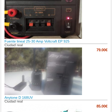
Fuente lineal 25-30 Amp Voltcraft EP 925
Ciudad real
79.00€
Anytone D 168UV
Ciudad real
85.00€