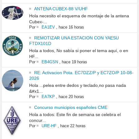
ANTENA CUBEX-88 V/UHF
Hola necesito el esquema de montaje de la antena
Cubex-...
Por
EA1EV
,
hace 16 horas
REMOTIZAR UNA ESTACION CON YAESU
FTDX101D
Hola a todos, No sabía si poner el tema aquí, o en
HF...
Por
EB4GSN
,
hace 19 horas
RE: Activacion Pota. EC7DZZ/P y EC7ZO/P 10-08-
2026
Hola ...pelea entre dedos y teclado,no pasa nada
&#x1...
Por
EA7KP
,
hace 20 horas
Concurso municipios españoles CME
Hola a todos: Este fin de semana se celebra el
concur...
Por
URE-HF
,
hace 22 horas