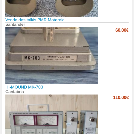
Vendo dos talkis PMR Motorola
Santander
60.00€
HI-MOUND MK-703
Cantabria
110.00€