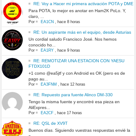
RE: Voy a Hacer mi primera activación POTA y DME
Para POTA, lo mejor es anotar en Ham2K PoLo. Y,
claro, ...
Por
EA1CN
,
hace 8 horas
RE: Un aspirante más en el equipo, desde Asturias
Un cordial saludo Francisco José. Nos hemos
conocido ho...
Por
EA1RY
,
hace 9 horas
RE: REMOTIZAR UNA ESTACION CON YAESU
FTDX101D
+1 como @ea5jtf y con Android es OK (pero es de
pago au...
Por
EA3FNM
,
hace 12 horas
RE: Repuesto para fuente Alinco DM-330
Tengo la misma fuente y encontré esa pieza en
AliExpres...
Por
EA2CF
,
hace 17 horas
RE: QSL de XV9T
Buenos días. Siguiendo vuestras respuestas envié la